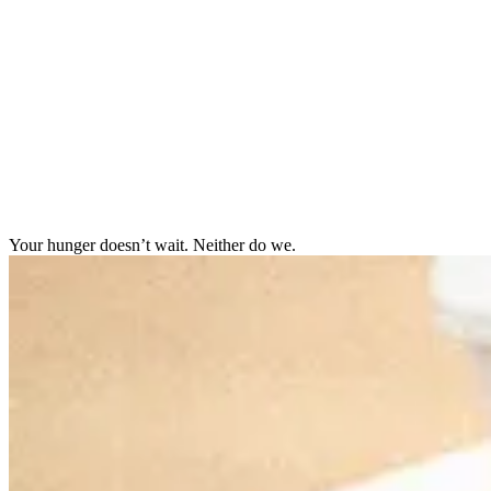
Your hunger doesn’t wait. Neither do we.​​​​‌ ‍ ​‍​‍‌‍ ‌ ​‍‌‍‍‌‌‍‌ ‌‍‍‌‌‍ ‍​‍​‍​ ‍‍​‍​‍‌ ​ ‌‍​‌‌‍ ‍‌‍‍‌‌ ‌​‌ ‍‌​‍ ‍‌‍‍‌‌‍ ​‍​‍​‍ ​​‍​‍‌‍‍​‌ ​‍‌‍‌‌‌‍‌‍​‍​‍​ ‍‍​‍​‍‌‍‍​‌ ‌​‌ ‌​‌ ​​‌ ​ ​ ‍‍​‍ ​‍ ‌‍‍​‌‍ ‌ ‌​‌‍ ‍‌‍ ‍‌‍ ‌ ‌ ​‍ ‌‌‍​ ‌‍ ‌‌ ​ ​‍ ‍‌‍ ‍‌‍‌‌‌ ‌​‌‍ ​‌‍‍‌‌‍‌‍‌ ‍‌​‍ ‍‌‍​‌‌ ​​‌ ​​​‍ ‌‍‍‌‌‍ ‍‌ ‌​‌‍‌‌‌‍ ‍‌ ‌​​‍ ‌‍‌‌‌‍‌​‌‍‍‌‌ ‌​​‍ ‌‍ ‌‌‍ ‌‍‌​‌‍‌‌​ ‌‌ ​​‌ ​‍‌‍‌‌‌ ​ ‌‍‌‌‌‍ ‍‌ ‌​‌‍​‌‌ ‌​‌‍‍‌‌‍ ‌‍ ‍​ ‍ ‌‍‍‌‌‍‌​​ ‌‌‍‍​‌‍ ‌‍ ‌‌‍‌‌‌ ​​‌‍​‌‌‍‌ ‌‍‌‌​ ‍ ‌ ‌​‌ ‍‌‌ ​​‌‍‌‌​ ‌‌‍‍​‌‍ ‌‍ ‌‌‍‌‌‌ ​​‌‍​‌‌‍‌ ‌‍‌‌​ ‍ ‌ ​​‌‍​‌‌ ‌​‌‍‍​​ ‌‌‍ ‌‌‍ ‌‍‌​‌ ‌‌‌‍ ​‌‍‌‌‌ ​ ​‍‌‌​ ‌‌‌​​‍‌‌ ‌‍‍ ‌‍‌‌‌ ‍‌​‍‌‌​ ​ ‌​‌​​‍‌‌​ ​ ‌​‌​​‍‌‌​ ​‍​ ​‍‌‍‌​​ ‍‌‌‍‌​​ ​‌‌‍​‍​ ‌ ‌‍‌​‌‍​ ​ ‍​​ ​‌​ ‌‍​ ​ ​‍‌‌​ ​‍​ ​‍​‍‌‌​ ‌‌‌​‌​​‍ ‍‌ ​ ‌ ‌‌‌ ​​‌ ​​‌‍ ‌ ​‍‌ ‌​‌‌‌​‌‍‌‌‌ ‍​‌ ‌​​ ‌‍​‍‌‍​‌‌ ​ ‌‍‌‌‌‌‌‌‌ ​‍‌‍ ​​ ‌‌‍‍​‌ ‌​‌ ‌​‌ ​​‌ ​ ​‍‌‌​ ​ ‌​​‌​‍‌‌​ ​‍‌​‌‍​‍‌‌​ ​‍‌​‌‍‌‍‍​‌‍ ‌ ‌​‌‍ ‍‌‍ ‍‌‍ ‌ ‌ ​‍ ‌‌‍​ ‌‍ ‌‌ ​ ​‍ ‍‌‍ ‍‌‍‌‌‌ ‌​‌‍ ​‌‍‍‌‌‍‌‍‌ ‍‌​‍ ‍‌‍​‌‌ ​​‌ ​​​‍‌‍‌‍‍‌‌‍‌​​ ‌‌‍‍​‌‍ ‌‍ ‌‌‍‌‌‌ ​​‌‍​‌‌‍‌ ‌‍‌‌​‍‌‍‌ ‌​‌ ‍‌‌ ​​‌‍‌‌​ ‌‌‍‍​‌‍ ‌‍ ‌‌‍‌‌‌ ​​‌‍​‌‌‍‌ ‌‍‌‌​‍‌‍‌ ​​‌‍​‌‌ ‌​‌‍‍​​ ‌‌‍ ‌‌‍ ‌‍‌​‌ ‌‌‌‍ ​‌‍‌‌‌ ​ ​‍‌‌​ ‌‌‌​​‍‌‌ ‌‍‍ ‌‍‌‌‌ ‍‌​‍‌‌​ ​ ‌​‌​​‍‌‌​ ​ ‌​‌​​‍‌‌​ ​‍​ ​‍‌‍‌​​ ‍‌‌‍‌​​ ​‌‌‍​‍​ ‌ ‌‍‌​‌‍​ ​ ‍​​ ​‌​ ‌‍​ ​ ​‍‌‌​ ​‍​ ​‍​‍‌‌​ ‌‌‌​‌​​‍ ‍‌ ​ ‌ ‌‌‌ ​​‌ ​​‌‍ ‌ ​‍‌ ‌​‌‌‌​‌‍‌‌‌ ‍​‌ ‌​​‍‌‍‌ ​​‌‍‌‌‌ ​‍‌ ​ ‌ ​​‌‍‌‌‌‍​ ‌ ‌​‌‍‍‌‌ ‌‍‌‍‌‌​ ‌‌ ​​‌ ‌‌‌‍​‍‌‍ ​‌‍‍‌‌ ​ ‌‍‍​‌‍‌‌‌‍‌​​‍​‍‌ ‌