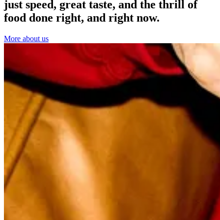
just speed, great taste, and the thrill of
food done right, and right now.​​​​‌ ‍ ​‍​‍‌‍ ‌ ​‍‌‍‍‌‌‍‌ ‌‍‍‌‌‍ ‍​‍​‍​ ‍‍​‍​‍‌ ​ ‌‍​‌‌‍ ‍‌‍‍‌‌ ‌​‌ ‍‌​‍ ‍‌‍‍‌‌‍ ​‍​‍​‍ ​​‍​‍‌‍‍​‌ ​‍‌‍‌‌‌‍‌‍​‍​‍​ ‍‍​‍​‍‌‍‍​‌ ‌​‌ ‌​‌ ​​‌ ​ ​ ‍‍​‍ ​‍ ‌‍‍​‌‍ ‌ ‌​‌‍ ‍‌‍ ‍‌‍ ‌ ‌ ​‍ ‌‌‍​ ‌‍ ‌‌ ​ ​‍ ‍‌‍ ‍‌‍‌‌‌ ‌​‌‍ ​‌‍‍‌‌‍‌‍‌ ‍‌​‍ ‍‌‍​‌‌ ​​‌ ​​​‍ ‌‍‍‌‌‍ ‍‌ ‌​‌‍‌‌‌‍ ‍‌ ‌​​‍ ‌‍‌‌‌‍‌​‌‍‍‌‌ ‌​​‍ ‌‍ ‌‌‍ ‌‍‌​‌‍‌‌​ ‌‌ ​​‌ ​‍‌‍‌‌‌ ​ ‌‍‌‌‌‍ ‍‌ ‌​‌‍​‌‌ ‌​‌‍‍‌‌‍ ‌‍ ‍​ ‍ ‌‍‍‌‌‍‌​​ ‌‌‍‍​‌‍ ‌‍ ‌‌‍‌‌‌ ​​‌‍​‌‌‍‌ ‌‍‌‌​ ‍ ‌ ‌​‌ ‍‌‌ ​​‌‍‌‌​ ‌‌‍‍​‌‍ ‌‍ ‌‌‍‌‌‌ ​​‌‍​‌‌‍‌ ‌‍‌‌​ ‍ ‌ ​​‌‍​‌‌ ‌​‌‍‍​​ ‌‌‍ ‌‌‍ ‌‍‌​‌ ‌‌‌‍ ​‌‍‌‌‌ ​ ​‍‌‌​ ‌‌‌​​‍‌‌ ‌‍‍ ‌‍‌‌‌ ‍‌​‍‌‌​ ​ ‌​‌​​‍‌‌​ ​ ‌​‌​​‍‌‌​ ​‍​ ​‍​ ‌‌‌‍‌​‌‍‌‍‌‍​ ‌‍​ ​ ​‍‌‍​ ​ ​​‌‍‌​​ ‌‍‌‍‌‌‌‍‌‌​‍‌‌​ ​‍​ ​‍​‍‌‌​ ‌‌‌​‌​​‍ ‍‌ ​‍‌‍‍‌‌‍​ ‌‍‍​‌‌‌​‌‍‌‌‌ ‍​‌ ‌​​‍‌‌​ ‌‌‌​​‍‌‌ ‌‍‍ ‌‍‌‌‌ ‍‌​‍‌‌​ ​ ‌​‌​​‍‌‌​ ​ ‌​‌​​‍‌‌​ ​‍​ ​‍‌‍​‌‌‍​‌‌‍​ ​ ​​‌‍​‍​ ​‌‌‍‌​‌‍​‌​ ‍‌​ ‌​​ ‍‌​ ​ ​‍‌‌​ ​‍​ ​‍​‍‌‌​ ‌‌‌​‌​​‍ ‍‌‍​ ‌‍‍​‌‍‍‌‌‍ ​‌‍‌​‌ ​‍‌‍‌‌‌‍ ‍​‍‌‌​ ‌‌‌​​‍‌‌ ‌‍‍ ‌‍‌‌‌ ‍‌​‍‌‌​ ​ ‌​‌​​‍‌‌​ ​ ‌​‌​​‍‌‌​ ​‍​ ​‍​ ‌ ‌‍‌​​ ‌‍‌‍‌‌​ ‍‌​ ‌‌​ ‌​​ ​ ​ ‌‍‌‍​‍​ ​‌​ ​‌​‍‌‌​ ​‍​ ​‍​‍‌‌​ ‌‌‌​‌​​‍ ‍‌ ‌​‌‍‌‌‌ ‍​‌ ‌​​ ‌‍​‍‌‍​‌‌ ​ ‌‍‌‌‌‌‌‌‌ ​‍‌‍ ​​ ‌‌‍‍​‌ ‌​‌ ‌​‌ ​​‌ ​ ​‍‌‌​ ​ ‌​​‌​‍‌‌​ ​‍‌​‌‍​‍‌‌​ ​‍‌​‌‍‌‍‍​‌‍ ‌ ‌​‌‍ ‍‌‍ ‍‌‍ ‌ ‌ ​‍ ‌‌‍​ ‌‍ ‌‌ ​ ​‍ ‍‌‍ ‍‌‍‌‌‌ ‌​‌‍ ​‌‍‍‌‌‍‌‍‌ ‍‌​‍ ‍‌‍​‌‌ ​​‌ ​​​‍‌‍‌‍‍‌‌‍‌​​ ‌‌‍‍​‌‍ ‌‍ ‌‌‍‌‌‌ ​​‌‍​‌‌‍‌ ‌‍‌‌​‍‌‍‌ ‌​‌ ‍‌‌ ​​‌‍‌‌​ ‌‌‍‍​‌‍ ‌‍ ‌‌‍‌‌‌ ​​‌‍​‌‌‍‌ ‌‍‌‌​‍‌‍‌ ​​‌‍​‌‌ ‌​‌‍‍​​ ‌‌‍ ‌‌‍ ‌‍‌​‌ ‌‌‌‍ ​‌‍‌‌‌ ​ ​‍‌‌​ ‌‌‌​​‍‌‌ ‌‍‍ ‌‍‌‌‌ ‍‌​‍‌‌​ ​ ‌​‌​​‍‌‌​ ​ ‌​‌​​‍‌‌​ ​‍​ ​‍​ ‌‌‌‍‌​‌‍‌‍‌‍​ ‌‍​ ​ ​‍‌‍​ ​ ​​‌‍‌​​ ‌‍‌‍‌‌‌‍‌‌​‍‌‌​ ​‍​ ​‍​‍‌‌​ ‌‌‌​‌​​‍ ‍‌ ​‍‌‍‍‌‌‍​ ‌‍‍​‌‌‌​‌‍‌‌‌ ‍​‌ ‌​​‍‌‌​ ‌‌‌​​‍‌‌ ‌‍‍ ‌‍‌‌‌ ‍‌​‍‌‌​ ​ ‌​‌​​‍‌‌​ ​ ‌​‌​​‍‌‌​ ​‍​ ​‍‌‍​‌‌‍​‌‌‍​ ​ ​​‌‍​‍​ ​‌‌‍‌​‌‍​‌​ ‍‌​ ‌​​ ‍‌​ ​ ​‍‌‌​ ​‍​ ​‍​‍‌‌​ ‌‌‌​‌​​‍ ‍‌‍​ ‌‍‍​‌‍‍‌‌‍ ​‌‍‌​‌ ​‍‌‍‌‌‌‍ ‍​‍‌‌​ ‌‌‌​​‍‌‌ ‌‍‍ ‌‍‌‌‌ ‍‌​‍‌‌​ ​ ‌​‌​​‍‌‌​ ​ ‌​‌​​‍‌‌​ ​‍​ ​‍​ ‌ ‌‍‌​​ ‌‍‌‍‌‌​ ‍‌​ ‌‌​ ‌​​ ​ ​ ‌‍‌‍​‍​ ​‌​ ​‌​‍‌‌​ ​‍​ ​‍​‍‌‌​ ‌‌‌​‌​​‍ ‍‌ ‌​‌‍‌‌‌ ‍​‌ ‌​​‍‌‍‌ ​​‌‍‌‌‌ ​‍‌ ​ ‌ ​​‌‍‌‌‌‍​ ‌ ‌​‌‍‍‌‌ ‌‍‌‍‌‌​ ‌‌ ​​‌ ‌‌‌‍​‍‌‍ ​‌‍‍‌‌ ​ ‌‍‍​‌‍‌‌‌‍‌​​‍​‍‌ ‌
More about us​​​​‌ ‍ ​‍​‍‌‍ ‌ ​‍‌‍‍‌‌‍‌ ‌‍‍‌‌‍ ‍​‍​‍​ ‍‍​‍​‍‌ ​ ‌‍​‌‌‍ ‍‌‍‍‌‌ ‌​‌ ‍‌​‍ ‍‌‍‍‌‌‍ ​‍​‍​‍ ​​‍​‍‌‍‍​‌ ​‍‌‍‌‌‌‍‌‍​‍​‍​ ‍‍​‍​‍‌‍‍​‌ ‌​‌ ‌​‌ ​​‌ ​ ​ ‍‍​‍ ​‍ ‌‍‍​‌‍ ‌ ‌​‌‍ ‍‌‍ ‍‌‍ ‌ ‌ ​‍ ‌‌‍​ ‌‍ ‌‌ ​ ​‍ ‍‌‍ ‍‌‍‌‌‌ ‌​‌‍ ​‌‍‍‌‌‍‌‍‌ ‍‌​‍ ‍‌‍​‌‌ ​​‌ ​​​‍ ‌‍‍‌‌‍ ‍‌ ‌​‌‍‌‌‌‍ ‍‌ ‌​​‍ ‌‍‌‌‌‍‌​‌‍‍‌‌ ‌​​‍ ‌‍ ‌‌‍ ‌‍‌​‌‍‌‌​ ‌‌ ​​‌ ​‍‌‍‌‌‌ ​ ‌‍‌‌‌‍ ‍‌ ‌​‌‍​‌‌ ‌​‌‍‍‌‌‍ ‌‍ ‍​ ‍ ‌‍‍‌‌‍‌​​ ‌‌‍‍​‌‍ ‌‍ ‌‌‍‌‌‌ ​​‌‍​‌‌‍‌ ‌‍‌‌​ ‍ ‌ ‌​‌ ‍‌‌ ​​‌‍‌‌​ ‌‌‍‍​‌‍ ‌‍ ‌‌‍‌‌‌ ​​‌‍​‌‌‍‌ ‌‍‌‌​ ‍ ‌ ​​‌‍​‌‌ ‌​‌‍‍​​ ‌‌‍ ‌‌‍ ‌‍‌​‌ ‌‌‌‍ ​‌‍‌‌‌ ​ ​‍‌‌​ ‌‌‌​​‍‌‌ ‌‍‍ ‌‍‌‌‌ ‍‌​‍‌‌​ ​ ‌​‌​​‍‌‌​ ​ ‌​‌​​‍‌‌​ ​‍​ ​‍​ ‌‌‌‍‌​‌‍‌‍‌‍​ ‌‍​ ​ ​‍‌‍​ ​ ​​‌‍‌​​ ‌‍‌‍‌‌‌‍‌‌​‍‌‌​ ​‍​ ​‍​‍‌‌​ ‌‌‌​‌​​‍ ‍‌ ​‍‌‍‍‌‌‍​ ‌‍‍​‌‌‌​‌‍‌‌‌ ‍​‌ ‌​​‍‌‌​ ‌‌‌​​‍‌‌ ‌‍‍ ‌‍‌‌‌ ‍‌​‍‌‌​ ​ ‌​‌​​‍‌‌​ ​ ‌​‌​​‍‌‌​ ​‍​ ​‍​ ‌ ‌‍‌​​ ​‍​ ​‍​ ‌‌​ ‌​‌‍​ ‌‍​‌‌‍‌‍​ ‍‌‌‍‌​​ ‌ ​‍‌‌​ ​‍​ ​‍​‍‌‌​ ‌‌‌​‌​​‍ ‍‌‍ ​‌‍‍‌‌‍ ‍‌‍‍ ​‍ ‍‌‍ ​‌‍​‌‌‍​‍‌‍‌‌‌‍ ​​ ‌‍​‍‌‍​‌‌ ​ ‌‍‌‌‌‌‌‌‌ ​‍‌‍ ​​ ‌‌‍‍​‌ ‌​‌ ‌​‌ ​​‌ ​ ​‍‌‌​ ​ ‌​​‌​‍‌‌​ ​‍‌​‌‍​‍‌‌​ ​‍‌​‌‍‌‍‍​‌‍ ‌ ‌​‌‍ ‍‌‍ ‍‌‍ ‌ ‌ ​‍ ‌‌‍​ ‌‍ ‌‌ ​ ​‍ ‍‌‍ ‍‌‍‌‌‌ ‌​‌‍ ​‌‍‍‌‌‍‌‍‌ ‍‌​‍ ‍‌‍​‌‌ ​​‌ ​​​‍‌‍‌‍‍‌‌‍‌​​ ‌‌‍‍​‌‍ ‌‍ ‌‌‍‌‌‌ ​​‌‍​‌‌‍‌ ‌‍‌‌​‍‌‍‌ ‌​‌ ‍‌‌ ​​‌‍‌‌​ ‌‌‍‍​‌‍ ‌‍ ‌‌‍‌‌‌ ​​‌‍​‌‌‍‌ ‌‍‌‌​‍‌‍‌ ​​‌‍​‌‌ ‌​‌‍‍​​ ‌‌‍ ‌‌‍ ‌‍‌​‌ ‌‌‌‍ ​‌‍‌‌‌ ​ ​‍‌‌​ ‌‌‌​​‍‌‌ ‌‍‍ ‌‍‌‌‌ ‍‌​‍‌‌​ ​ ‌​‌​​‍‌‌​ ​ ‌​‌​​‍‌‌​ ​‍​ ​‍​ ‌‌‌‍‌​‌‍‌‍‌‍​ ‌‍​ ​ ​‍‌‍​ ​ ​​‌‍‌​​ ‌‍‌‍‌‌‌‍‌‌​‍‌‌​ ​‍​ ​‍​‍‌‌​ ‌‌‌​‌​​‍ ‍‌ ​‍‌‍‍‌‌‍​ ‌‍‍​‌‌‌​‌‍‌‌‌ ‍​‌ ‌​​‍‌‌​ ‌‌‌​​‍‌‌ ‌‍‍ ‌‍‌‌‌ ‍‌​‍‌‌​ ​ ‌​‌​​‍‌‌​ ​ ‌​‌​​‍‌‌​ ​‍​ ​‍​ ‌ ‌‍‌​​ ​‍​ ​‍​ ‌‌​ ‌​‌‍​ ‌‍​‌‌‍‌‍​ ‍‌‌‍‌​​ ‌ ​‍‌‌​ ​‍​ ​‍​‍‌‌​ ‌‌‌​‌​​‍ ‍‌‍ ​‌‍‍‌‌‍ ‍‌‍‍ ​‍ ‍‌‍ ​‌‍​‌‌‍​‍‌‍‌‌‌‍ ​​‍‌‍‌ ​​‌‍‌‌‌ ​‍‌ ​ ‌ ​​‌‍‌‌‌‍​ ‌ ‌​‌‍‍‌‌ ‌‍‌‍‌‌​ ‌‌ ​​‌ ‌‌‌‍​‍‌‍ ​‌‍‍‌‌ ​ ‌‍‍​‌‍‌‌‌‍‌​​‍​‍‌ ‌