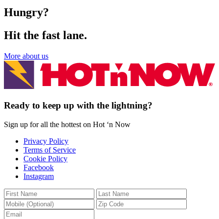
Hungry?​​​​‌ ‍ ​‍​‍‌‍ ‌ ​‍‌‍‍‌‌‍‌ ‌‍‍‌‌‍ ‍​‍​‍​ ‍‍​‍​‍‌ ​ ‌‍​‌‌‍ ‍‌‍‍‌‌ ‌​‌ ‍‌​‍ ‍‌‍‍‌‌‍ ​‍​‍​‍ ​​‍​‍‌‍‍​‌ ​‍‌‍‌‌‌‍‌‍​‍​‍​ ‍‍​‍​‍‌‍‍​‌ ‌​‌ ‌​‌ ​​‌ ​ ​ ‍‍​‍ ​‍ ‌‍‍​‌‍ ‌ ‌​‌‍ ‍‌‍ ‍‌‍ ‌ ‌ ​‍ ‌‌‍​ ‌‍ ‌‌ ​ ​‍ ‍‌‍ ‍‌‍‌‌‌ ‌​‌‍ ​‌‍‍‌‌‍‌‍‌ ‍‌​‍ ‍‌‍​‌‌ ​​‌ ​​​‍ ‌‍‍‌‌‍ ‍‌ ‌​‌‍‌‌‌‍ ‍‌ ‌​​‍ ‌‍‌‌‌‍‌​‌‍‍‌‌ ‌​​‍ ‌‍ ‌‌‍ ‌‍‌​‌‍‌‌​ ‌‌ ​​‌ ​‍‌‍‌‌‌ ​ ‌‍‌‌‌‍ ‍‌ ‌​‌‍​‌‌ ‌​‌‍‍‌‌‍ ‌‍ ‍​ ‍ ‌‍‍‌‌‍‌​​ ‌‌‍‍​‌‍ ‌‍ ‌‌‍‌‌‌ ​​‌‍​‌‌‍‌ ‌‍‌‌​ ‍ ‌ ‌​‌ ‍‌‌ ​​‌‍‌‌​ ‌‌‍‍​‌‍ ‌‍ ‌‌‍‌‌‌ ​​‌‍​‌‌‍‌ ‌‍‌‌​ ‍ ‌ ​​‌‍​‌‌ ‌​‌‍‍​​ ‌‌‍ ‌‌‍ ‌‍‌​‌ ‌‌‌‍ ​‌‍‌‌‌ ​ ​‍‌‌​ ‌‌‌​​‍‌‌ ‌‍‍ ‌‍‌‌‌ ‍‌​‍‌‌​ ​ ‌​‌​​‍‌‌​ ​ ‌​‌​​‍‌‌​ ​‍​ ​‍​ ​‍‌‍​ ‌‍‌‌‌‍​‍​ ‌‍​ ‌‌​ ​‍​ ‌​‌‍​ ​ ‌‍‌‍‌‍​ ‍‌​‍‌‌​ ​‍​ ​‍​‍‌‌​ ‌‌‌​‌​​‍ ‍‌ ‌​‌‍‍‌‌ ‌​‌‍ ​‌‍‌‌​‍‌‌​ ‌‌‌​​‍‌‌ ‌‍‍ ‌‍‌‌‌ ‍‌​‍‌‌​ ​ ‌​‌​​‍‌‌​ ​ ‌​‌​​‍‌‌​ ​‍​ ​‍​ ‌‍​ ​ ​ ​‌​ ​​‌‍​‌​ ‌‍​ ‌‍‌‍​‌​ ​‍‌‍​‌​ ​‌​ ​​​‍‌‌​ ​‍​ ​‍​‍‌‌​ ‌‌‌​‌​​‍ ‍‌‍​ ‌‍‍​‌‍‍‌‌‍ ​‌‍‌​‌ ​‍‌‍‌‌‌‍ ‍​‍‌‌​ ‌‌‌​​‍‌‌ ‌‍‍ ‌‍‌‌‌ ‍‌​‍‌‌​ ​ ‌​‌​​‍‌‌​ ​ ‌​‌​​‍‌‌​ ​‍​ ​‍‌‍​‍‌‍‌‍​ ‌ ​ ​​‌‍‌​‌‍‌‌‌‍‌‌​ ​​‌‍​‍‌‍‌‍‌‍‌‍​ ‌‍​‍‌‌​ ​‍​ ​‍​‍‌‌​ ‌‌‌​‌​​‍ ‍‌ ‌​‌‍‌‌‌ ‍​‌ ‌​​ ‌‍​‍‌‍​‌‌ ​ ‌‍‌‌‌‌‌‌‌ ​‍‌‍ ​​ ‌‌‍‍​‌ ‌​‌ ‌​‌ ​​‌ ​ ​‍‌‌​ ​ ‌​​‌​‍‌‌​ ​‍‌​‌‍​‍‌‌​ ​‍‌​‌‍‌‍‍​‌‍ ‌ ‌​‌‍ ‍‌‍ ‍‌‍ ‌ ‌ ​‍ ‌‌‍​ ‌‍ ‌‌ ​ ​‍ ‍‌‍ ‍‌‍‌‌‌ ‌​‌‍ ​‌‍‍‌‌‍‌‍‌ ‍‌​‍ ‍‌‍​‌‌ ​​‌ ​​​‍‌‍‌‍‍‌‌‍‌​​ ‌‌‍‍​‌‍ ‌‍ ‌‌‍‌‌‌ ​​‌‍​‌‌‍‌ ‌‍‌‌​‍‌‍‌ ‌​‌ ‍‌‌ ​​‌‍‌‌​ ‌‌‍‍​‌‍ ‌‍ ‌‌‍‌‌‌ ​​‌‍​‌‌‍‌ ‌‍‌‌​‍‌‍‌ ​​‌‍​‌‌ ‌​‌‍‍​​ ‌‌‍ ‌‌‍ ‌‍‌​‌ ‌‌‌‍ ​‌‍‌‌‌ ​ ​‍‌‌​ ‌‌‌​​‍‌‌ ‌‍‍ ‌‍‌‌‌ ‍‌​‍‌‌​ ​ ‌​‌​​‍‌‌​ ​ ‌​‌​​‍‌‌​ ​‍​ ​‍​ ​‍‌‍​ ‌‍‌‌‌‍​‍​ ‌‍​ ‌‌​ ​‍​ ‌​‌‍​ ​ ‌‍‌‍‌‍​ ‍‌​‍‌‌​ ​‍​ ​‍​‍‌‌​ ‌‌‌​‌​​‍ ‍‌ ‌​‌‍‍‌‌ ‌​‌‍ ​‌‍‌‌​‍‌‌​ ‌‌‌​​‍‌‌ ‌‍‍ ‌‍‌‌‌ ‍‌​‍‌‌​ ​ ‌​‌​​‍‌‌​ ​ ‌​‌​​‍‌‌​ ​‍​ ​‍​ ‌‍​ ​ ​ ​‌​ ​​‌‍​‌​ ‌‍​ ‌‍‌‍​‌​ ​‍‌‍​‌​ ​‌​ ​​​‍‌‌​ ​‍​ ​‍​‍‌‌​ ‌‌‌​‌​​‍ ‍‌‍​ ‌‍‍​‌‍‍‌‌‍ ​‌‍‌​‌ ​‍‌‍‌‌‌‍ ‍​‍‌‌​ ‌‌‌​​‍‌‌ ‌‍‍ ‌‍‌‌‌ ‍‌​‍‌‌​ ​ ‌​‌​​‍‌‌​ ​ ‌​‌​​‍‌‌​ ​‍​ ​‍‌‍​‍‌‍‌‍​ ‌ ​ ​​‌‍‌​‌‍‌‌‌‍‌‌​ ​​‌‍​‍‌‍‌‍‌‍‌‍​ ‌‍​‍‌‌​ ​‍​ ​‍​‍‌‌​ ‌‌‌​‌​​‍ ‍‌ ‌​‌‍‌‌‌ ‍​‌ ‌​​‍‌‍‌ ​​‌‍‌‌‌ ​‍‌ ​ ‌ ​​‌‍‌‌‌‍​ ‌ ‌​‌‍‍‌‌ ‌‍‌‍‌‌​ ‌‌ ​​‌ ‌‌‌‍​‍‌‍ ​‌‍‍‌‌ ​ ‌‍‍​‌‍‌‌‌‍‌​​‍​‍‌ ‌
Hit the fast lane.​​​​‌ ‍ ​‍​‍‌‍ ‌ ​‍‌‍‍‌‌‍‌ ‌‍‍‌‌‍ ‍​‍​‍​ ‍‍​‍​‍‌ ​ ‌‍​‌‌‍ ‍‌‍‍‌‌ ‌​‌ ‍‌​‍ ‍‌‍‍‌‌‍ ​‍​‍​‍ ​​‍​‍‌‍‍​‌ ​‍‌‍‌‌‌‍‌‍​‍​‍​ ‍‍​‍​‍‌‍‍​‌ ‌​‌ ‌​‌ ​​‌ ​ ​ ‍‍​‍ ​‍ ‌‍‍​‌‍ ‌ ‌​‌‍ ‍‌‍ ‍‌‍ ‌ ‌ ​‍ ‌‌‍​ ‌‍ ‌‌ ​ ​‍ ‍‌‍ ‍‌‍‌‌‌ ‌​‌‍ ​‌‍‍‌‌‍‌‍‌ ‍‌​‍ ‍‌‍​‌‌ ​​‌ ​​​‍ ‌‍‍‌‌‍ ‍‌ ‌​‌‍‌‌‌‍ ‍‌ ‌​​‍ ‌‍‌‌‌‍‌​‌‍‍‌‌ ‌​​‍ ‌‍ ‌‌‍ ‌‍‌​‌‍‌‌​ ‌‌ ​​‌ ​‍‌‍‌‌‌ ​ ‌‍‌‌‌‍ ‍‌ ‌​‌‍​‌‌ ‌​‌‍‍‌‌‍ ‌‍ ‍​ ‍ ‌‍‍‌‌‍‌​​ ‌‌‍‍​‌‍ ‌‍ ‌‌‍‌‌‌ ​​‌‍​‌‌‍‌ ‌‍‌‌​ ‍ ‌ ‌​‌ ‍‌‌ ​​‌‍‌‌​ ‌‌‍‍​‌‍ ‌‍ ‌‌‍‌‌‌ ​​‌‍​‌‌‍‌ ‌‍‌‌​ ‍ ‌ ​​‌‍​‌‌ ‌​‌‍‍​​ ‌‌‍ ‌‌‍ ‌‍‌​‌ ‌‌‌‍ ​‌‍‌‌‌ ​ ​‍‌‌​ ‌‌‌​​‍‌‌ ‌‍‍ ‌‍‌‌‌ ‍‌​‍‌‌​ ​ ‌​‌​​‍‌‌​ ​ ‌​‌​​‍‌‌​ ​‍​ ​‍​ ​‍‌‍​ ‌‍‌‌‌‍​‍​ ‌‍​ ‌‌​ ​‍​ ‌​‌‍​ ​ ‌‍‌‍‌‍​ ‍‌​‍‌‌​ ​‍​ ​‍​‍‌‌​ ‌‌‌​‌​​‍ ‍‌‍ ​‌‍​‌‌ ​‍‌‍‌ ‌‍‌‌‌‌‌​‌‍‌‌‌ ‍​‌ ‌​​‍‌‌​ ‌‌‌​​‍‌‌ ‌‍‍ ‌‍‌‌‌ ‍‌​‍‌‌​ ​ ‌​‌​​‍‌‌​ ​ ‌​‌​​‍‌‌​ ​‍​ ​‍​ ​‌​ ​‍​ ‍‌​ ‌‌‌‍‌​​ ‌ ​ ​​‌‍‌‍‌‍​ ​ ‍‌‌‍‌‍‌‍‌‌​‍‌‌​ ​‍​ ​‍​‍‌‌​ ‌‌‌​‌​​‍ ‍‌‍​ ‌‍‍​‌‍‍‌‌‍ ​‌‍‌​‌ ​‍‌‍‌‌‌‍ ‍​‍‌‌​ ‌‌‌​​‍‌‌ ‌‍‍ ‌‍‌‌‌ ‍‌​‍‌‌​ ​ ‌​‌​​‍‌‌​ ​ ‌​‌​​‍‌‌​ ​‍​ ​‍‌‍​ ​ ‌‌‌‍​‍​ ‍‌‌‍‌​​ ‌‍​ ‌‍‌‍​‍​ ‌ ​ ‍‌‌‍​‍​ ‍‌​‍‌‌​ ​‍​ ​‍​‍‌‌​ ‌‌‌​‌​​‍ ‍‌ ‌​‌‍‌‌‌ ‍​‌ ‌​​ ‌‍​‍‌‍​‌‌ ​ ‌‍‌‌‌‌‌‌‌ ​‍‌‍ ​​ ‌‌‍‍​‌ ‌​‌ ‌​‌ ​​‌ ​ ​‍‌‌​ ​ ‌​​‌​‍‌‌​ ​‍‌​‌‍​‍‌‌​ ​‍‌​‌‍‌‍‍​‌‍ ‌ ‌​‌‍ ‍‌‍ ‍‌‍ ‌ ‌ ​‍ ‌‌‍​ ‌‍ ‌‌ ​ ​‍ ‍‌‍ ‍‌‍‌‌‌ ‌​‌‍ ​‌‍‍‌‌‍‌‍‌ ‍‌​‍ ‍‌‍​‌‌ ​​‌ ​​​‍‌‍‌‍‍‌‌‍‌​​ ‌‌‍‍​‌‍ ‌‍ ‌‌‍‌‌‌ ​​‌‍​‌‌‍‌ ‌‍‌‌​‍‌‍‌ ‌​‌ ‍‌‌ ​​‌‍‌‌​ ‌‌‍‍​‌‍ ‌‍ ‌‌‍‌‌‌ ​​‌‍​‌‌‍‌ ‌‍‌‌​‍‌‍‌ ​​‌‍​‌‌ ‌​‌‍‍​​ ‌‌‍ ‌‌‍ ‌‍‌​‌ ‌‌‌‍ ​‌‍‌‌‌ ​ ​‍‌‌​ ‌‌‌​​‍‌‌ ‌‍‍ ‌‍‌‌‌ ‍‌​‍‌‌​ ​ ‌​‌​​‍‌‌​ ​ ‌​‌​​‍‌‌​ ​‍​ ​‍​ ​‍‌‍​ ‌‍‌‌‌‍​‍​ ‌‍​ ‌‌​ ​‍​ ‌​‌‍​ ​ ‌‍‌‍‌‍​ ‍‌​‍‌‌​ ​‍​ ​‍​‍‌‌​ ‌‌‌​‌​​‍ ‍‌‍ ​‌‍​‌‌ ​‍‌‍‌ ‌‍‌‌‌‌‌​‌‍‌‌‌ ‍​‌ ‌​​‍‌‌​ ‌‌‌​​‍‌‌ ‌‍‍ ‌‍‌‌‌ ‍‌​‍‌‌​ ​ ‌​‌​​‍‌‌​ ​ ‌​‌​​‍‌‌​ ​‍​ ​‍​ ​‌​ ​‍​ ‍‌​ ‌‌‌‍‌​​ ‌ ​ ​​‌‍‌‍‌‍​ ​ ‍‌‌‍‌‍‌‍‌‌​‍‌‌​ ​‍​ ​‍​‍‌‌​ ‌‌‌​‌​​‍ ‍‌‍​ ‌‍‍​‌‍‍‌‌‍ ​‌‍‌​‌ ​‍‌‍‌‌‌‍ ‍​‍‌‌​ ‌‌‌​​‍‌‌ ‌‍‍ ‌‍‌‌‌ ‍‌​‍‌‌​ ​ ‌​‌​​‍‌‌​ ​ ‌​‌​​‍‌‌​ ​‍​ ​‍‌‍​ ​ ‌‌‌‍​‍​ ‍‌‌‍‌​​ ‌‍​ ‌‍‌‍​‍​ ‌ ​ ‍‌‌‍​‍​ ‍‌​‍‌‌​ ​‍​ ​‍​‍‌‌​ ‌‌‌​‌​​‍ ‍‌ ‌​‌‍‌‌‌ ‍​‌ ‌​​‍‌‍‌ ​​‌‍‌‌‌ ​‍‌ ​ ‌ ​​‌‍‌‌‌‍​ ‌ ‌​‌‍‍‌‌ ‌‍‌‍‌‌​ ‌‌ ​​‌ ‌‌‌‍​‍‌‍ ​‌‍‍‌‌ ​ ‌‍‍​‌‍‌‌‌‍‌​​‍​‍‌ ‌
More about us​​​​‌ ‍ ​‍​‍‌‍ ‌ ​‍‌‍‍‌‌‍‌ ‌‍‍‌‌‍ ‍​‍​‍​ ‍‍​‍​‍‌ ​ ‌‍​‌‌‍ ‍‌‍‍‌‌ ‌​‌ ‍‌​‍ ‍‌‍‍‌‌‍ ​‍​‍​‍ ​​‍​‍‌‍‍​‌ ​‍‌‍‌‌‌‍‌‍​‍​‍​ ‍‍​‍​‍‌‍‍​‌ ‌​‌ ‌​‌ ​​‌ ​ ​ ‍‍​‍ ​‍ ‌‍‍​‌‍ ‌ ‌​‌‍ ‍‌‍ ‍‌‍ ‌ ‌ ​‍ ‌‌‍​ ‌‍ ‌‌ ​ ​‍ ‍‌‍ ‍‌‍‌‌‌ ‌​‌‍ ​‌‍‍‌‌‍‌‍‌ ‍‌​‍ ‍‌‍​‌‌ ​​‌ ​​​‍ ‌‍‍‌‌‍ ‍‌ ‌​‌‍‌‌‌‍ ‍‌ ‌​​‍ ‌‍‌‌‌‍‌​‌‍‍‌‌ ‌​​‍ ‌‍ ‌‌‍ ‌‍‌​‌‍‌‌​ ‌‌ ​​‌ ​‍‌‍‌‌‌ ​ ‌‍‌‌‌‍ ‍‌ ‌​‌‍​‌‌ ‌​‌‍‍‌‌‍ ‌‍ ‍​ ‍ ‌‍‍‌‌‍‌​​ ‌‌‍‍​‌‍ ‌‍ ‌‌‍‌‌‌ ​​‌‍​‌‌‍‌ ‌‍‌‌​ ‍ ‌ ‌​‌ ‍‌‌ ​​‌‍‌‌​ ‌‌‍‍​‌‍ ‌‍ ‌‌‍‌‌‌ ​​‌‍​‌‌‍‌ ‌‍‌‌​ ‍ ‌ ​​‌‍​‌‌ ‌​‌‍‍​​ ‌‌‍ ‌‌‍ ‌‍‌​‌ ‌‌‌‍ ​‌‍‌‌‌ ​ ​‍‌‌​ ‌‌‌​​‍‌‌ ‌‍‍ ‌‍‌‌‌ ‍‌​‍‌‌​ ​ ‌​‌​​‍‌‌​ ​ ‌​‌​​‍‌‌​ ​‍​ ​‍​ ​‍‌‍​ ‌‍‌‌‌‍​‍​ ‌‍​ ‌‌​ ​‍​ ‌​‌‍​ ​ ‌‍‌‍‌‍​ ‍‌​‍‌‌​ ​‍​ ​‍​‍‌‌​ ‌‌‌​‌​​‍ ‍‌‍​ ‌ ‌​‌‍​‌​‍ ‍‌‍ ​‌‍​‌‌‍​‍‌‍‌‌‌‍ ​​ ‌‍​‍‌‍​‌‌ ​ ‌‍‌‌‌‌‌‌‌ ​‍‌‍ ​​ ‌‌‍‍​‌ ‌​‌ ‌​‌ ​​‌ ​ ​‍‌‌​ ​ ‌​​‌​‍‌‌​ ​‍‌​‌‍​‍‌‌​ ​‍‌​‌‍‌‍‍​‌‍ ‌ ‌​‌‍ ‍‌‍ ‍‌‍ ‌ ‌ ​‍ ‌‌‍​ ‌‍ ‌‌ ​ ​‍ ‍‌‍ ‍‌‍‌‌‌ ‌​‌‍ ​‌‍‍‌‌‍‌‍‌ ‍‌​‍ ‍‌‍​‌‌ ​​‌ ​​​‍‌‍‌‍‍‌‌‍‌​​ ‌‌‍‍​‌‍ ‌‍ ‌‌‍‌‌‌ ​​‌‍​‌‌‍‌ ‌‍‌‌​‍‌‍‌ ‌​‌ ‍‌‌ ​​‌‍‌‌​ ‌‌‍‍​‌‍ ‌‍ ‌‌‍‌‌‌ ​​‌‍​‌‌‍‌ ‌‍‌‌​‍‌‍‌ ​​‌‍​‌‌ ‌​‌‍‍​​ ‌‌‍ ‌‌‍ ‌‍‌​‌ ‌‌‌‍ ​‌‍‌‌‌ ​ ​‍‌‌​ ‌‌‌​​‍‌‌ ‌‍‍ ‌‍‌‌‌ ‍‌​‍‌‌​ ​ ‌​‌​​‍‌‌​ ​ ‌​‌​​‍‌‌​ ​‍​ ​‍​ ​‍‌‍​ ‌‍‌‌‌‍​‍​ ‌‍​ ‌‌​ ​‍​ ‌​‌‍​ ​ ‌‍‌‍‌‍​ ‍‌​‍‌‌​ ​‍​ ​‍​‍‌‌​ ‌‌‌​‌​​‍ ‍‌‍​ ‌ ‌​‌‍​‌​‍ ‍‌‍ ​‌‍​‌‌‍​‍‌‍‌‌‌‍ ​​‍‌‍‌ ​​‌‍‌‌‌ ​‍‌ ​ ‌ ​​‌‍‌‌‌‍​ ‌ ‌​‌‍‍‌‌ ‌‍‌‍‌‌​ ‌‌ ​​‌ ‌‌‌‍​‍‌‍ ​‌‍‍‌‌ ​ ‌‍‍​‌‍‌‌‌‍‌​​‍​‍‌ ‌
Ready to keep up with the lightning?​​​​‌ ‍ ​‍​‍‌‍ ‌ ​‍‌‍‍‌‌‍‌ ‌‍‍‌‌‍ ‍​‍​‍​ ‍‍​‍​‍‌ ​ ‌‍​‌‌‍ ‍‌‍‍‌‌ ‌​‌ ‍‌​‍ ‍‌‍‍‌‌‍ ​‍​‍​‍ ​​‍​‍‌‍‍​‌ ​‍‌‍‌‌‌‍‌‍​‍​‍​ ‍‍​‍​‍‌‍‍​‌ ‌​‌ ‌​‌ ​​‌ ​ ​ ‍‍​‍ ​‍ ‌‍‍​‌‍ ‌ ‌​‌‍ ‍‌‍ ‍‌‍ ‌ ‌ ​‍ ‌‌‍​ ‌‍ ‌‌ ​ ​‍ ‍‌‍ ‍‌‍‌‌‌ ‌​‌‍ ​‌‍‍‌‌‍‌‍‌ ‍‌​‍ ‍‌‍​‌‌ ​​‌ ​​​‍ ‌‍‍‌‌‍ ‍‌ ‌​‌‍‌‌‌‍ ‍‌ ‌​​‍ ‌‍‌‌‌‍‌​‌‍‍‌‌ ‌​​‍ ‌‍ ‌‌‍ ‌‍‌​‌‍‌‌​ ‌‌ ​​‌ ​‍‌‍‌‌‌ ​ ‌‍‌‌‌‍ ‍‌ ‌​‌‍​‌‌ ‌​‌‍‍‌‌‍ ‌‍ ‍​ ‍ ‌‍‍‌‌‍‌​​ ‌‌‍‌‍‌‍ ‌‍ ‌ ‌​‌‍‌‌‌ ​‍​ ‍ ‌ ‌​‌ ‍‌‌ ​​‌‍‌‌​ ‌‌‍‌‍‌‍ ‌‍ ‌ ‌​‌‍‌‌‌ ​‍​ ‍ ‌ ​​‌‍​‌‌ ‌​‌‍‍​​ ‌‌ ​ ‌‍‍‌‌‍‌ ‌‍ ‍‌ ‌‌‌ ​​‌​‍​‌‍‌‌‌‍​‌‌‍‌​‌‍‌‌‌ ​‍​ ‌‍​‍‌‍​‌‌ ​ ‌‍‌‌‌‌‌‌‌ ​‍‌‍ ​​ ‌‌‍‍​‌ ‌​‌ ‌​‌ ​​‌ ​ ​‍‌‌​ ​ ‌​​‌​‍‌‌​ ​‍‌​‌‍​‍‌‌​ ​‍‌​‌‍‌‍‍​‌‍ ‌ ‌​‌‍ ‍‌‍ ‍‌‍ ‌ ‌ ​‍ ‌‌‍​ ‌‍ ‌‌ ​ ​‍ ‍‌‍ ‍‌‍‌‌‌ ‌​‌‍ ​‌‍‍‌‌‍‌‍‌ ‍‌​‍ ‍‌‍​‌‌ ​​‌ ​​​‍‌‍‌‍‍‌‌‍‌​​ ‌‌‍‌‍‌‍ ‌‍ ‌ ‌​‌‍‌‌‌ ​‍​‍‌‍‌ ‌​‌ ‍‌‌ ​​‌‍‌‌​ ‌‌‍‌‍‌‍ ‌‍ ‌ ‌​‌‍‌‌‌ ​‍​‍‌‍‌ ​​‌‍​‌‌ ‌​‌‍‍​​ ‌‌ ​ ‌‍‍‌‌‍‌ ‌‍ ‍‌ ‌‌‌ ​​‌​‍​‌‍‌‌‌‍​‌‌‍‌​‌‍‌‌‌ ​‍​‍‌‍‌ ​​‌‍‌‌‌ ​‍‌ ​ ‌ ​​‌‍‌‌‌‍​ ‌ ‌​‌‍‍‌‌ ‌‍‌‍‌‌​ ‌‌ ​​‌ ‌‌‌‍​‍‌‍ ​‌‍‍‌‌ ​ ‌‍‍​‌‍‌‌‌‍‌​​‍​‍‌ ‌
Sign up for all the hottest on Hot ‘n Now ​​​​‌ ‍ ​‍​‍‌‍ ‌ ​‍‌‍‍‌‌‍‌ ‌‍‍‌‌‍ ‍​‍​‍​ ‍‍​‍​‍‌ ​ ‌‍​‌‌‍ ‍‌‍‍‌‌ ‌​‌ ‍‌​‍ ‍‌‍‍‌‌‍ ​‍​‍​‍ ​​‍​‍‌‍‍​‌ ​‍‌‍‌‌‌‍‌‍​‍​‍​ ‍‍​‍​‍‌‍‍​‌ ‌​‌ ‌​‌ ​​‌ ​ ​ ‍‍​‍ ​‍ ‌‍‍​‌‍ ‌ ‌​‌‍ ‍‌‍ ‍‌‍ ‌ ‌ ​‍ ‌‌‍​ ‌‍ ‌‌ ​ ​‍ ‍‌‍ ‍‌‍‌‌‌ ‌​‌‍ ​‌‍‍‌‌‍‌‍‌ ‍‌​‍ ‍‌‍​‌‌ ​​‌ ​​​‍ ‌‍‍‌‌‍ ‍‌ ‌​‌‍‌‌‌‍ ‍‌ ‌​​‍ ‌‍‌‌‌‍‌​‌‍‍‌‌ ‌​​‍ ‌‍ ‌‌‍ ‌‍‌​‌‍‌‌​ ‌‌ ​​‌ ​‍‌‍‌‌‌ ​ ‌‍‌‌‌‍ ‍‌ ‌​‌‍​‌‌ ‌​‌‍‍‌‌‍ ‌‍ ‍​ ‍ ‌‍‍‌‌‍‌​​ ‌‌‍‌‍‌‍ ‌‍ ‌ ‌​‌‍‌‌‌ ​‍​ ‍ ‌ ‌​‌ ‍‌‌ ​​‌‍‌‌​ ‌‌‍‌‍‌‍ ‌‍ ‌ ‌​‌‍‌‌‌ ​‍​ ‍ ‌ ​​‌‍​‌‌ ‌​‌‍‍​​ ‌‌ ​ ‌‍‍‌‌‍‌ ‌‍ ‍‌ ‌‌‌ ​​‌​​‍‌‍ ‌‍‌​‌ ‍‌​ ‌‍​‍‌‍​‌‌ ​ ‌‍‌‌‌‌‌‌‌ ​‍‌‍ ​​ ‌‌‍‍​‌ ‌​‌ ‌​‌ ​​‌ ​ ​‍‌‌​ ​ ‌​​‌​‍‌‌​ ​‍‌​‌‍​‍‌‌​ ​‍‌​‌‍‌‍‍​‌‍ ‌ ‌​‌‍ ‍‌‍ ‍‌‍ ‌ ‌ ​‍ ‌‌‍​ ‌‍ ‌‌ ​ ​‍ ‍‌‍ ‍‌‍‌‌‌ ‌​‌‍ ​‌‍‍‌‌‍‌‍‌ ‍‌​‍ ‍‌‍​‌‌ ​​‌ ​​​‍‌‍‌‍‍‌‌‍‌​​ ‌‌‍‌‍‌‍ ‌‍ ‌ ‌​‌‍‌‌‌ ​‍​‍‌‍‌ ‌​‌ ‍‌‌ ​​‌‍‌‌​ ‌‌‍‌‍‌‍ ‌‍ ‌ ‌​‌‍‌‌‌ ​‍​‍‌‍‌ ​​‌‍​‌‌ ‌​‌‍‍​​ ‌‌ ​ ‌‍‍‌‌‍‌ ‌‍ ‍‌ ‌‌‌ ​​‌​​‍‌‍ ‌‍‌​‌ ‍‌​‍‌‍‌ ​​‌‍‌‌‌ ​‍‌ ​ ‌ ​​‌‍‌‌‌‍​ ‌ ‌​‌‍‍‌‌ ‌‍‌‍‌‌​ ‌‌ ​​‌ ‌‌‌‍​‍‌‍ ​‌‍‍‌‌ ​ ‌‍‍​‌‍‌‌‌‍‌​​‍​‍‌ ‌
Privacy Policy​​​​‌ ‍ ​‍​‍‌‍ ‌ ​‍‌‍‍‌‌‍‌ ‌‍‍‌‌‍ ‍​‍​‍​ ‍‍​‍​‍‌ ​ ‌‍​‌‌‍ ‍‌‍‍‌‌ ‌​‌ ‍‌​‍ ‍‌‍‍‌‌‍ ​‍​‍​‍ ​​‍​‍‌‍‍​‌ ​‍‌‍‌‌‌‍‌‍​‍​‍​ ‍‍​‍​‍‌‍‍​‌ ‌​‌ ‌​‌ ​​‌ ​ ​ ‍‍​‍ ​‍ ‌‍‍​‌‍ ‌ ‌​‌‍ ‍‌‍ ‍‌‍ ‌ ‌ ​‍ ‌‌‍​ ‌‍ ‌‌ ​ ​‍ ‍‌‍ ‍‌‍‌‌‌ ‌​‌‍ ​‌‍‍‌‌‍‌‍‌ ‍‌​‍ ‍‌‍​‌‌ ​​‌ ​​​‍ ‌‍‍‌‌‍ ‍‌ ‌​‌‍‌‌‌‍ ‍‌ ‌​​‍ ‌‍‌‌‌‍‌​‌‍‍‌‌ ‌​​‍ ‌‍ ‌‌‍ ‌‍‌​‌‍‌‌​ ‌‌ ​​‌ ​‍‌‍‌‌‌ ​ ‌‍‌‌‌‍ ‍‌ ‌​‌‍​‌‌ ‌​‌‍‍‌‌‍ ‌‍ ‍​ ‍ ‌‍‍‌‌‍‌​​ ‌​ ‍​‌‍​‌​ ‌ ​ ​ ‌‍​ ‌‍​‌​ ‍​​ ​‌​‍ ‌​ ​ ​ ‍​​ ​‌​ ‌ ​‍ ‌​ ‌​​ ​​​ ​‌‌‍​‌​‍ ‌​ ‍​​ ‌​‌‍​‌‌‍​‌​‍ ‌‌‍​‌​ ‍​‌‍​‌‌‍‌​​ ​‌​ ‍‌‌‍​ ​ ‌​‌‍​‍​ ‍‌​ ​‍‌‍‌‌​ ‍ ‌ ‌​‌ ‍‌‌ ​​‌‍‌‌​ ‌‌ ​​‌‍​‌‌‍‌ ‌‍‌‌​ ‍ ‌ ​​‌‍​‌‌ ‌​‌‍‍​​ ‌‌ ‌​‌‍‍‌‌ ‌​‌‍ ​‌‍‌‌​ ‌‍​‍‌‍​‌‌ ​ ‌‍‌‌‌‌‌‌‌ ​‍‌‍ ​​ ‌‌‍‍​‌ ‌​‌ ‌​‌ ​​‌ ​ ​‍‌‌​ ​ ‌​​‌​‍‌‌​ ​‍‌​‌‍​‍‌‌​ ​‍‌​‌‍‌‍‍​‌‍ ‌ ‌​‌‍ ‍‌‍ ‍‌‍ ‌ ‌ ​‍ ‌‌‍​ ‌‍ ‌‌ ​ ​‍ ‍‌‍ ‍‌‍‌‌‌ ‌​‌‍ ​‌‍‍‌‌‍‌‍‌ ‍‌​‍ ‍‌‍​‌‌ ​​‌ ​​​‍‌‍‌‍‍‌‌‍‌​​ ‌​ ‍​‌‍​‌​ ‌ ​ ​ ‌‍​ ‌‍​‌​ ‍​​ ​‌​‍ ‌​ ​ ​ ‍​​ ​‌​ ‌ ​‍ ‌​ ‌​​ ​​​ ​‌‌‍​‌​‍ ‌​ ‍​​ ‌​‌‍​‌‌‍​‌​‍ ‌‌‍​‌​ ‍​‌‍​‌‌‍‌​​ ​‌​ ‍‌‌‍​ ​ ‌​‌‍​‍​ ‍‌​ ​‍‌‍‌‌​‍‌‍‌ ‌​‌ ‍‌‌ ​​‌‍‌‌​ ‌‌ ​​‌‍​‌‌‍‌ ‌‍‌‌​‍‌‍‌ ​​‌‍​‌‌ ‌​‌‍‍​​ ‌‌ ‌​‌‍‍‌‌ ‌​‌‍ ​‌‍‌‌​‍‌‍‌ ​​‌‍‌‌‌ ​‍‌ ​ ‌ ​​‌‍‌‌‌‍​ ‌ ‌​‌‍‍‌‌ ‌‍‌‍‌‌​ ‌‌ ​​‌ ‌‌‌‍​‍‌‍ ​‌‍‍‌‌ ​ ‌‍‍​‌‍‌‌‌‍‌​​‍​‍‌ ‌
Terms of Service​​​​‌ ‍ ​‍​‍‌‍ ‌ ​‍‌‍‍‌‌‍‌ ‌‍‍‌‌‍ ‍​‍​‍​ ‍‍​‍​‍‌ ​ ‌‍​‌‌‍ ‍‌‍‍‌‌ ‌​‌ ‍‌​‍ ‍‌‍‍‌‌‍ ​‍​‍​‍ ​​‍​‍‌‍‍​‌ ​‍‌‍‌‌‌‍‌‍​‍​‍​ ‍‍​‍​‍‌‍‍​‌ ‌​‌ ‌​‌ ​​‌ ​ ​ ‍‍​‍ ​‍ ‌‍‍​‌‍ ‌ ‌​‌‍ ‍‌‍ ‍‌‍ ‌ ‌ ​‍ ‌‌‍​ ‌‍ ‌‌ ​ ​‍ ‍‌‍ ‍‌‍‌‌‌ ‌​‌‍ ​‌‍‍‌‌‍‌‍‌ ‍‌​‍ ‍‌‍​‌‌ ​​‌ ​​​‍ ‌‍‍‌‌‍ ‍‌ ‌​‌‍‌‌‌‍ ‍‌ ‌​​‍ ‌‍‌‌‌‍‌​‌‍‍‌‌ ‌​​‍ ‌‍ ‌‌‍ ‌‍‌​‌‍‌‌​ ‌‌ ​​‌ ​‍‌‍‌‌‌ ​ ‌‍‌‌‌‍ ‍‌ ‌​‌‍​‌‌ ‌​‌‍‍‌‌‍ ‌‍ ‍​ ‍ ‌‍‍‌‌‍‌​​ ‌​ ‍‌​ ‌​​ ​‍​ ‍‌​ ​​‌‍‌​​ ‍​​ ‌​​‍ ‌​ ‌ ​ ‌ ​ ‍​​ ​‍​‍ ‌​ ‌​​ ‌ ​ ‍‌‌‍​‍​‍ ‌‌‍​‍‌‍​ ​ ‌​​ ‍‌​‍ ‌​ ‌‍​ ‍​​ ‍‌​ ‌‍​ ‌‍​ ​ ‌‍‌‌‌‍‌‌​ ​‌​ ​ ​ ‍​​ ‌​​ ‍ ‌ ‌​‌ ‍‌‌ ​​‌‍‌‌​ ‌‌ ​​‌‍​‌‌‍‌ ‌‍‌‌​ ‍ ‌ ​​‌‍​‌‌ ‌​‌‍‍​​ ‌‌ ‌​‌‍‍‌‌ ‌​‌‍ ​‌‍‌‌​ ‌‍​‍‌‍​‌‌ ​ ‌‍‌‌‌‌‌‌‌ ​‍‌‍ ​​ ‌‌‍‍​‌ ‌​‌ ‌​‌ ​​‌ ​ ​‍‌‌​ ​ ‌​​‌​‍‌‌​ ​‍‌​‌‍​‍‌‌​ ​‍‌​‌‍‌‍‍​‌‍ ‌ ‌​‌‍ ‍‌‍ ‍‌‍ ‌ ‌ ​‍ ‌‌‍​ ‌‍ ‌‌ ​ ​‍ ‍‌‍ ‍‌‍‌‌‌ ‌​‌‍ ​‌‍‍‌‌‍‌‍‌ ‍‌​‍ ‍‌‍​‌‌ ​​‌ ​​​‍‌‍‌‍‍‌‌‍‌​​ ‌​ ‍‌​ ‌​​ ​‍​ ‍‌​ ​​‌‍‌​​ ‍​​ ‌​​‍ ‌​ ‌ ​ ‌ ​ ‍​​ ​‍​‍ ‌​ ‌​​ ‌ ​ ‍‌‌‍​‍​‍ ‌‌‍​‍‌‍​ ​ ‌​​ ‍‌​‍ ‌​ ‌‍​ ‍​​ ‍‌​ ‌‍​ ‌‍​ ​ ‌‍‌‌‌‍‌‌​ ​‌​ ​ ​ ‍​​ ‌​​‍‌‍‌ ‌​‌ ‍‌‌ ​​‌‍‌‌​ ‌‌ ​​‌‍​‌‌‍‌ ‌‍‌‌​‍‌‍‌ ​​‌‍​‌‌ ‌​‌‍‍​​ ‌‌ ‌​‌‍‍‌‌ ‌​‌‍ ​‌‍‌‌​‍‌‍‌ ​​‌‍‌‌‌ ​‍‌ ​ ‌ ​​‌‍‌‌‌‍​ ‌ ‌​‌‍‍‌‌ ‌‍‌‍‌‌​ ‌‌ ​​‌ ‌‌‌‍​‍‌‍ ​‌‍‍‌‌ ​ ‌‍‍​‌‍‌‌‌‍‌​​‍​‍‌ ‌
Cookie Policy​​​​‌ ‍ ​‍​‍‌‍ ‌ ​‍‌‍‍‌‌‍‌ ‌‍‍‌‌‍ ‍​‍​‍​ ‍‍​‍​‍‌ ​ ‌‍​‌‌‍ ‍‌‍‍‌‌ ‌​‌ ‍‌​‍ ‍‌‍‍‌‌‍ ​‍​‍​‍ ​​‍​‍‌‍‍​‌ ​‍‌‍‌‌‌‍‌‍​‍​‍​ ‍‍​‍​‍‌‍‍​‌ ‌​‌ ‌​‌ ​​‌ ​ ​ ‍‍​‍ ​‍ ‌‍‍​‌‍ ‌ ‌​‌‍ ‍‌‍ ‍‌‍ ‌ ‌ ​‍ ‌‌‍​ ‌‍ ‌‌ ​ ​‍ ‍‌‍ ‍‌‍‌‌‌ ‌​‌‍ ​‌‍‍‌‌‍‌‍‌ ‍‌​‍ ‍‌‍​‌‌ ​​‌ ​​​‍ ‌‍‍‌‌‍ ‍‌ ‌​‌‍‌‌‌‍ ‍‌ ‌​​‍ ‌‍‌‌‌‍‌​‌‍‍‌‌ ‌​​‍ ‌‍ ‌‌‍ ‌‍‌​‌‍‌‌​ ‌‌ ​​‌ ​‍‌‍‌‌‌ ​ ‌‍‌‌‌‍ ‍‌ ‌​‌‍​‌‌ ‌​‌‍‍‌‌‍ ‌‍ ‍​ ‍ ‌‍‍‌‌‍‌​​ ‌​ ​​‌‍‌‍​ ‌ ​ ‌​‌‍​‍​ ​ ​ ​ ​ ‍​​‍ ‌‌‍​‍‌‍​ ​ ‌​​ ‌​​‍ ‌​ ‌​‌‍‌​​ ‌ ‌‍‌‍​‍ ‌‌‍​‍​ ‍‌​ ​‌‌‍​‌​‍ ‌​ ​ ‌‍‌‍‌‍​‍​ ‌ ​ ‍​​ ‌ ‌‍‌‍​ ‍​‌‍​‌​ ​‍‌‍‌‍​ ​ ​ ‍ ‌ ‌​‌ ‍‌‌ ​​‌‍‌‌​ ‌‌ ​​‌‍​‌‌‍‌ ‌‍‌‌​ ‍ ‌ ​​‌‍​‌‌ ‌​‌‍‍​​ ‌‌ ‌​‌‍‍‌‌ ‌​‌‍ ​‌‍‌‌​ ‌‍​‍‌‍​‌‌ ​ ‌‍‌‌‌‌‌‌‌ ​‍‌‍ ​​ ‌‌‍‍​‌ ‌​‌ ‌​‌ ​​‌ ​ ​‍‌‌​ ​ ‌​​‌​‍‌‌​ ​‍‌​‌‍​‍‌‌​ ​‍‌​‌‍‌‍‍​‌‍ ‌ ‌​‌‍ ‍‌‍ ‍‌‍ ‌ ‌ ​‍ ‌‌‍​ ‌‍ ‌‌ ​ ​‍ ‍‌‍ ‍‌‍‌‌‌ ‌​‌‍ ​‌‍‍‌‌‍‌‍‌ ‍‌​‍ ‍‌‍​‌‌ ​​‌ ​​​‍‌‍‌‍‍‌‌‍‌​​ ‌​ ​​‌‍‌‍​ ‌ ​ ‌​‌‍​‍​ ​ ​ ​ ​ ‍​​‍ ‌‌‍​‍‌‍​ ​ ‌​​ ‌​​‍ ‌​ ‌​‌‍‌​​ ‌ ‌‍‌‍​‍ ‌‌‍​‍​ ‍‌​ ​‌‌‍​‌​‍ ‌​ ​ ‌‍‌‍‌‍​‍​ ‌ ​ ‍​​ ‌ ‌‍‌‍​ ‍​‌‍​‌​ ​‍‌‍‌‍​ ​ ​‍‌‍‌ ‌​‌ ‍‌‌ ​​‌‍‌‌​ ‌‌ ​​‌‍​‌‌‍‌ ‌‍‌‌​‍‌‍‌ ​​‌‍​‌‌ ‌​‌‍‍​​ ‌‌ ‌​‌‍‍‌‌ ‌​‌‍ ​‌‍‌‌​‍‌‍‌ ​​‌‍‌‌‌ ​‍‌ ​ ‌ ​​‌‍‌‌‌‍​ ‌ ‌​‌‍‍‌‌ ‌‍‌‍‌‌​ ‌‌ ​​‌ ‌‌‌‍​‍‌‍ ​‌‍‍‌‌ ​ ‌‍‍​‌‍‌‌‌‍‌​​‍​‍‌ ‌
Facebook​​​​‌ ‍ ​‍​‍‌‍ ‌ ​‍‌‍‍‌‌‍‌ ‌‍‍‌‌‍ ‍​‍​‍​ ‍‍​‍​‍‌ ​ ‌‍​‌‌‍ ‍‌‍‍‌‌ ‌​‌ ‍‌​‍ ‍‌‍‍‌‌‍ ​‍​‍​‍ ​​‍​‍‌‍‍​‌ ​‍‌‍‌‌‌‍‌‍​‍​‍​ ‍‍​‍​‍‌‍‍​‌ ‌​‌ ‌​‌ ​​‌ ​ ​ ‍‍​‍ ​‍ ‌‍‍​‌‍ ‌ ‌​‌‍ ‍‌‍ ‍‌‍ ‌ ‌ ​‍ ‌‌‍​ ‌‍ ‌‌ ​ ​‍ ‍‌‍ ‍‌‍‌‌‌ ‌​‌‍ ​‌‍‍‌‌‍‌‍‌ ‍‌​‍ ‍‌‍​‌‌ ​​‌ ​​​‍ ‌‍‍‌‌‍ ‍‌ ‌​‌‍‌‌‌‍ ‍‌ ‌​​‍ ‌‍‌‌‌‍‌​‌‍‍‌‌ ‌​​‍ ‌‍ ‌‌‍ ‌‍‌​‌‍‌‌​ ‌‌ ​​‌ ​‍‌‍‌‌‌ ​ ‌‍‌‌‌‍ ‍‌ ‌​‌‍​‌‌ ‌​‌‍‍‌‌‍ ‌‍ ‍​ ‍ ‌‍‍‌‌‍‌​​ ‌‌‍‌‍‌‍ ‌‍ ‌ ‌​‌‍‌‌‌ ​‍​ ‍ ‌ ‌​‌ ‍‌‌ ​​‌‍‌‌​ ‌‌‍‌‍‌‍ ‌‍ ‌ ‌​‌‍‌‌‌ ​‍​ ‍ ‌ ​​‌‍​‌‌ ‌​‌‍‍​​ ‌‌‍ ​‌‍‍‌‌‍ ‍‌‍‍ ‌ ​ ​‍‌‌​ ‌‌‌​​‍‌‌ ‌‍‍ ‌‍‌‌‌ ‍‌​‍‌‌​ ​ ‌​‌​​‍‌‌​ ​ ‌​‌​​‍‌‌​ ​‍​ ​‍​ ​​‌‍​‍‌‍‌‌​ ​​‌‍​ ‌‍​‌​ ‍‌‌‍‌​​ ‌‍‌‍‌‌​ ‍​‌‍‌​​‍‌‌​ ​‍​ ​‍​‍‌‌​ ‌‌‌​‌​​‍ ‍‌‍ ​‌‍​‌‌‍​‍‌‍‌‌‌‍ ​​ ‌‍​‍‌‍​‌‌ ​ ‌‍‌‌‌‌‌‌‌ ​‍‌‍ ​​ ‌‌‍‍​‌ ‌​‌ ‌​‌ ​​‌ ​ ​‍‌‌​ ​ ‌​​‌​‍‌‌​ ​‍‌​‌‍​‍‌‌​ ​‍‌​‌‍‌‍‍​‌‍ ‌ ‌​‌‍ ‍‌‍ ‍‌‍ ‌ ‌ ​‍ ‌‌‍​ ‌‍ ‌‌ ​ ​‍ ‍‌‍ ‍‌‍‌‌‌ ‌​‌‍ ​‌‍‍‌‌‍‌‍‌ ‍‌​‍ ‍‌‍​‌‌ ​​‌ ​​​‍‌‍‌‍‍‌‌‍‌​​ ‌‌‍‌‍‌‍ ‌‍ ‌ ‌​‌‍‌‌‌ ​‍​‍‌‍‌ ‌​‌ ‍‌‌ ​​‌‍‌‌​ ‌‌‍‌‍‌‍ ‌‍ ‌ ‌​‌‍‌‌‌ ​‍​‍‌‍‌ ​​‌‍​‌‌ ‌​‌‍‍​​ ‌‌‍ ​‌‍‍‌‌‍ ‍‌‍‍ ‌ ​ ​‍‌‌​ ‌‌‌​​‍‌‌ ‌‍‍ ‌‍‌‌‌ ‍‌​‍‌‌​ ​ ‌​‌​​‍‌‌​ ​ ‌​‌​​‍‌‌​ ​‍​ ​‍​ ​​‌‍​‍‌‍‌‌​ ​​‌‍​ ‌‍​‌​ ‍‌‌‍‌​​ ‌‍‌‍‌‌​ ‍​‌‍‌​​‍‌‌​ ​‍​ ​‍​‍‌‌​ ‌‌‌​‌​​‍ ‍‌‍ ​‌‍​‌‌‍​‍‌‍‌‌‌‍ ​​‍‌‍‌ ​​‌‍‌‌‌ ​‍‌ ​ ‌ ​​‌‍‌‌‌‍​ ‌ ‌​‌‍‍‌‌ ‌‍‌‍‌‌​ ‌‌ ​​‌ ‌‌‌‍​‍‌‍ ​‌‍‍‌‌ ​ ‌‍‍​‌‍‌‌‌‍‌​​‍​‍‌ ‌
Instagram​​​​‌ ‍ ​‍​‍‌‍ ‌ ​‍‌‍‍‌‌‍‌ ‌‍‍‌‌‍ ‍​‍​‍​ ‍‍​‍​‍‌ ​ ‌‍​‌‌‍ ‍‌‍‍‌‌ ‌​‌ ‍‌​‍ ‍‌‍‍‌‌‍ ​‍​‍​‍ ​​‍​‍‌‍‍​‌ ​‍‌‍‌‌‌‍‌‍​‍​‍​ ‍‍​‍​‍‌‍‍​‌ ‌​‌ ‌​‌ ​​‌ ​ ​ ‍‍​‍ ​‍ ‌‍‍​‌‍ ‌ ‌​‌‍ ‍‌‍ ‍‌‍ ‌ ‌ ​‍ ‌‌‍​ ‌‍ ‌‌ ​ ​‍ ‍‌‍ ‍‌‍‌‌‌ ‌​‌‍ ​‌‍‍‌‌‍‌‍‌ ‍‌​‍ ‍‌‍​‌‌ ​​‌ ​​​‍ ‌‍‍‌‌‍ ‍‌ ‌​‌‍‌‌‌‍ ‍‌ ‌​​‍ ‌‍‌‌‌‍‌​‌‍‍‌‌ ‌​​‍ ‌‍ ‌‌‍ ‌‍‌​‌‍‌‌​ ‌‌ ​​‌ ​‍‌‍‌‌‌ ​ ‌‍‌‌‌‍ ‍‌ ‌​‌‍​‌‌ ‌​‌‍‍‌‌‍ ‌‍ ‍​ ‍ ‌‍‍‌‌‍‌​​ ‌‌‍‌‍‌‍ ‌‍ ‌ ‌​‌‍‌‌‌ ​‍​ ‍ ‌ ‌​‌ ‍‌‌ ​​‌‍‌‌​ ‌‌‍‌‍‌‍ ‌‍ ‌ ‌​‌‍‌‌‌ ​‍​ ‍ ‌ ​​‌‍​‌‌ ‌​‌‍‍​​ ‌‌‍ ​‌‍‍‌‌‍ ‍‌‍‍ ‌ ​ ​‍‌‌​ ‌‌‌​​‍‌‌ ‌‍‍ ‌‍‌‌‌ ‍‌​‍‌‌​ ​ ‌​‌​​‍‌‌​ ​ ‌​‌​​‍‌‌​ ​‍​ ​‍​ ‌‍​ ‌​​ ‌‍‌‍‌​​ ​​​ ‌‌‌‍​‌​ ‌ ​ ‌‌​ ‍​‌‍​‍‌‍‌‌​‍‌‌​ ​‍​ ​‍​‍‌‌​ ‌‌‌​‌​​‍ ‍‌‍ ​‌‍​‌‌‍​‍‌‍‌‌‌‍ ​​ ‌‍​‍‌‍​‌‌ ​ ‌‍‌‌‌‌‌‌‌ ​‍‌‍ ​​ ‌‌‍‍​‌ ‌​‌ ‌​‌ ​​‌ ​ ​‍‌‌​ ​ ‌​​‌​‍‌‌​ ​‍‌​‌‍​‍‌‌​ ​‍‌​‌‍‌‍‍​‌‍ ‌ ‌​‌‍ ‍‌‍ ‍‌‍ ‌ ‌ ​‍ ‌‌‍​ ‌‍ ‌‌ ​ ​‍ ‍‌‍ ‍‌‍‌‌‌ ‌​‌‍ ​‌‍‍‌‌‍‌‍‌ ‍‌​‍ ‍‌‍​‌‌ ​​‌ ​​​‍‌‍‌‍‍‌‌‍‌​​ ‌‌‍‌‍‌‍ ‌‍ ‌ ‌​‌‍‌‌‌ ​‍​‍‌‍‌ ‌​‌ ‍‌‌ ​​‌‍‌‌​ ‌‌‍‌‍‌‍ ‌‍ ‌ ‌​‌‍‌‌‌ ​‍​‍‌‍‌ ​​‌‍​‌‌ ‌​‌‍‍​​ ‌‌‍ ​‌‍‍‌‌‍ ‍‌‍‍ ‌ ​ ​‍‌‌​ ‌‌‌​​‍‌‌ ‌‍‍ ‌‍‌‌‌ ‍‌​‍‌‌​ ​ ‌​‌​​‍‌‌​ ​ ‌​‌​​‍‌‌​ ​‍​ ​‍​ ‌‍​ ‌​​ ‌‍‌‍‌​​ ​​​ ‌‌‌‍​‌​ ‌ ​ ‌‌​ ‍​‌‍​‍‌‍‌‌​‍‌‌​ ​‍​ ​‍​‍‌‌​ ‌‌‌​‌​​‍ ‍‌‍ ​‌‍​‌‌‍​‍‌‍‌‌‌‍ ​​‍‌‍‌ ​​‌‍‌‌‌ ​‍‌ ​ ‌ ​​‌‍‌‌‌‍​ ‌ ‌​‌‍‍‌‌ ‌‍‌‍‌‌​ ‌‌ ​​‌ ‌‌‌‍​‍‌‍ ​‌‍‍‌‌ ​ ‌‍‍​‌‍‌‌‌‍‌​​‍​‍‌ ‌