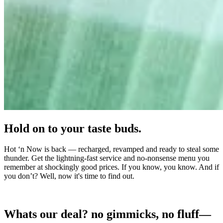
Hold on to your taste buds.​​​​‌ ‍ ​‍​‍‌‍ ‌ ​‍‌‍‍‌‌‍‌ ‌‍‍‌‌‍ ‍​‍​‍​ ‍‍​‍​‍‌ ​ ‌‍​‌‌‍ ‍‌‍‍‌‌ ‌​‌ ‍‌​‍ ‍‌‍‍‌‌‍ ​‍​‍​‍ ​​‍​‍‌‍‍​‌ ​‍‌‍‌‌‌‍‌‍​‍​‍​ ‍‍​‍​‍‌‍‍​‌ ‌​‌ ‌​‌ ​​‌ ​ ​ ‍‍​‍ ​‍ ‌‍‍​‌‍ ‌ ‌​‌‍ ‍‌‍ ‍‌‍ ‌ ‌ ​‍ ‌‌‍​ ‌‍ ‌‌ ​ ​‍ ‍‌‍ ‍‌‍‌‌‌ ‌​‌‍ ​‌‍‍‌‌‍‌‍‌ ‍‌​‍ ‍‌‍​‌‌ ​​‌ ​​​‍ ‌‍‍‌‌‍ ‍‌ ‌​‌‍‌‌‌‍ ‍‌ ‌​​‍ ‌‍‌‌‌‍‌​‌‍‍‌‌ ‌​​‍ ‌‍ ‌‌‍ ‌‍‌​‌‍‌‌​ ‌‌ ​​‌ ​‍‌‍‌‌‌ ​ ‌‍‌‌‌‍ ‍‌ ‌​‌‍​‌‌ ‌​‌‍‍‌‌‍ ‌‍ ‍​ ‍ ‌‍‍‌‌‍‌​​ ‌‌‍‍​‌‍ ‌‍ ‌‌‍‌‌‌ ​​‌‍​‌‌‍‌ ‌‍‌‌​ ‍ ‌ ‌​‌ ‍‌‌ ​​‌‍‌‌​ ‌‌‍‍​‌‍ ‌‍ ‌‌‍‌‌‌ ​​‌‍​‌‌‍‌ ‌‍‌‌​ ‍ ‌ ​​‌‍​‌‌ ‌​‌‍‍​​ ‌‌‍ ‌‌‍ ‌‍‌​‌ ‌‌‌‍ ​‌‍‌‌‌ ​ ​‍‌‌​ ‌‌‌​​‍‌‌ ‌‍‍ ‌‍‌‌‌ ‍‌​‍‌‌​ ​ ‌​‌​​‍‌‌​ ​ ‌​‌​​‍‌‌​ ​‍​ ​‍​ ‌​​ ​ ​ ‌‌‌‍‌‍​ ‌‍​ ​‌‌‍‌‌​ ‌‌​ ‌ ​ ‍​​ ‍‌​ ‍‌​‍‌‌​ ​‍​ ​‍​‍‌‌​ ‌‌‌​‌​​‍ ‍‌‍​ ‌‍ ‌‍ ‍‌ ‌​‌‍‌‌‌‍ ‍‌ ‌​​‍‌‌​ ‌‌‌​​‍‌‌ ‌‍‍ ‌‍‌‌‌ ‍‌​‍‌‌​ ​ ‌​‌​​‍‌‌​ ​ ‌​‌​​‍‌‌​ ​‍​ ​‍‌‍​‍‌‍​ ​ ‌​‌‍​ ​ ​ ​ ​‌​ ​ ​ ‍‌‌‍​‌‌‍‌‌​ ​‍​ ‌‌​‍‌‌​ ​‍​ ​‍​‍‌‌​ ‌‌‌​‌​​‍ ‍‌‍​ ‌‍‍​‌‍‍‌‌‍ ​‌‍‌​‌ ​‍‌‍‌‌‌‍ ‍​‍‌‌​ ‌‌‌​​‍‌‌ ‌‍‍ ‌‍‌‌‌ ‍‌​‍‌‌​ ​ ‌​‌​​‍‌‌​ ​ ‌​‌​​‍‌‌​ ​‍​ ​‍‌‍‌‍​ ‌ ​ ‌ ​ ‍​​ ​‌‌‍​‌​ ​‌​ ‍​​ ‌​​ ​‌​ ​​‌‍​‍​‍‌‌​ ​‍​ ​‍​‍‌‌​ ‌‌‌​‌​​‍ ‍‌ ‌​‌‍‌‌‌ ‍​‌ ‌​​ ‌‍​‍‌‍​‌‌ ​ ‌‍‌‌‌‌‌‌‌ ​‍‌‍ ​​ ‌‌‍‍​‌ ‌​‌ ‌​‌ ​​‌ ​ ​‍‌‌​ ​ ‌​​‌​‍‌‌​ ​‍‌​‌‍​‍‌‌​ ​‍‌​‌‍‌‍‍​‌‍ ‌ ‌​‌‍ ‍‌‍ ‍‌‍ ‌ ‌ ​‍ ‌‌‍​ ‌‍ ‌‌ ​ ​‍ ‍‌‍ ‍‌‍‌‌‌ ‌​‌‍ ​‌‍‍‌‌‍‌‍‌ ‍‌​‍ ‍‌‍​‌‌ ​​‌ ​​​‍‌‍‌‍‍‌‌‍‌​​ ‌‌‍‍​‌‍ ‌‍ ‌‌‍‌‌‌ ​​‌‍​‌‌‍‌ ‌‍‌‌​‍‌‍‌ ‌​‌ ‍‌‌ ​​‌‍‌‌​ ‌‌‍‍​‌‍ ‌‍ ‌‌‍‌‌‌ ​​‌‍​‌‌‍‌ ‌‍‌‌​‍‌‍‌ ​​‌‍​‌‌ ‌​‌‍‍​​ ‌‌‍ ‌‌‍ ‌‍‌​‌ ‌‌‌‍ ​‌‍‌‌‌ ​ ​‍‌‌​ ‌‌‌​​‍‌‌ ‌‍‍ ‌‍‌‌‌ ‍‌​‍‌‌​ ​ ‌​‌​​‍‌‌​ ​ ‌​‌​​‍‌‌​ ​‍​ ​‍​ ‌​​ ​ ​ ‌‌‌‍‌‍​ ‌‍​ ​‌‌‍‌‌​ ‌‌​ ‌ ​ ‍​​ ‍‌​ ‍‌​‍‌‌​ ​‍​ ​‍​‍‌‌​ ‌‌‌​‌​​‍ ‍‌‍​ ‌‍ ‌‍ ‍‌ ‌​‌‍‌‌‌‍ ‍‌ ‌​​‍‌‌​ ‌‌‌​​‍‌‌ ‌‍‍ ‌‍‌‌‌ ‍‌​‍‌‌​ ​ ‌​‌​​‍‌‌​ ​ ‌​‌​​‍‌‌​ ​‍​ ​‍‌‍​‍‌‍​ ​ ‌​‌‍​ ​ ​ ​ ​‌​ ​ ​ ‍‌‌‍​‌‌‍‌‌​ ​‍​ ‌‌​‍‌‌​ ​‍​ ​‍​‍‌‌​ ‌‌‌​‌​​‍ ‍‌‍​ ‌‍‍​‌‍‍‌‌‍ ​‌‍‌​‌ ​‍‌‍‌‌‌‍ ‍​‍‌‌​ ‌‌‌​​‍‌‌ ‌‍‍ ‌‍‌‌‌ ‍‌​‍‌‌​ ​ ‌​‌​​‍‌‌​ ​ ‌​‌​​‍‌‌​ ​‍​ ​‍‌‍‌‍​ ‌ ​ ‌ ​ ‍​​ ​‌‌‍​‌​ ​‌​ ‍​​ ‌​​ ​‌​ ​​‌‍​‍​‍‌‌​ ​‍​ ​‍​‍‌‌​ ‌‌‌​‌​​‍ ‍‌ ‌​‌‍‌‌‌ ‍​‌ ‌​​‍‌‍‌ ​​‌‍‌‌‌ ​‍‌ ​ ‌ ​​‌‍‌‌‌‍​ ‌ ‌​‌‍‍‌‌ ‌‍‌‍‌‌​ ‌‌ ​​‌ ‌‌‌‍​‍‌‍ ​‌‍‍‌‌ ​ ‌‍‍​‌‍‌‌‌‍‌​​‍​‍‌ ‌
Hot ‘n Now is back — recharged, revamped and ready to steal some
thunder. Get the lightning-fast service and no-nonsense menu you
remember at shockingly good prices. If you know, you know. And if
you don’t? Well, now it's time to find out.​​​​‌ ‍ ​‍​‍‌‍ ‌ ​‍‌‍‍‌‌‍‌ ‌‍‍‌‌‍ ‍​‍​‍​ ‍‍​‍​‍‌ ​ ‌‍​‌‌‍ ‍‌‍‍‌‌ ‌​‌ ‍‌​‍ ‍‌‍‍‌‌‍ ​‍​‍​‍ ​​‍​‍‌‍‍​‌ ​‍‌‍‌‌‌‍‌‍​‍​‍​ ‍‍​‍​‍‌‍‍​‌ ‌​‌ ‌​‌ ​​‌ ​ ​ ‍‍​‍ ​‍ ‌‍‍​‌‍ ‌ ‌​‌‍ ‍‌‍ ‍‌‍ ‌ ‌ ​‍ ‌‌‍​ ‌‍ ‌‌ ​ ​‍ ‍‌‍ ‍‌‍‌‌‌ ‌​‌‍ ​‌‍‍‌‌‍‌‍‌ ‍‌​‍ ‍‌‍​‌‌ ​​‌ ​​​‍ ‌‍‍‌‌‍ ‍‌ ‌​‌‍‌‌‌‍ ‍‌ ‌​​‍ ‌‍‌‌‌‍‌​‌‍‍‌‌ ‌​​‍ ‌‍ ‌‌‍ ‌‍‌​‌‍‌‌​ ‌‌ ​​‌ ​‍‌‍‌‌‌ ​ ‌‍‌‌‌‍ ‍‌ ‌​‌‍​‌‌ ‌​‌‍‍‌‌‍ ‌‍ ‍​ ‍ ‌‍‍‌‌‍‌​​ ‌‌‍‍​‌‍ ‌‍ ‌‌‍‌‌‌ ​​‌‍​‌‌‍‌ ‌‍‌‌​ ‍ ‌ ‌​‌ ‍‌‌ ​​‌‍‌‌​ ‌‌‍‍​‌‍ ‌‍ ‌‌‍‌‌‌ ​​‌‍​‌‌‍‌ ‌‍‌‌​ ‍ ‌ ​​‌‍​‌‌ ‌​‌‍‍​​ ‌‌‍ ‌‌‍ ‌‍‌​‌ ‌‌‌‍ ​‌‍‌‌‌ ​ ​‍‌‌​ ‌‌‌​​‍‌‌ ‌‍‍ ‌‍‌‌‌ ‍‌​‍‌‌​ ​ ‌​‌​​‍‌‌​ ​ ‌​‌​​‍‌‌​ ​‍​ ​‍​ ‌​​ ​ ​ ‌‌‌‍‌‍​ ‌‍​ ​‌‌‍‌‌​ ‌‌​ ‌ ​ ‍​​ ‍‌​ ‍‌​‍‌‌​ ​‍​ ​‍​‍‌‌​ ‌‌‌​‌​​‍ ‍‌‍​ ‌‍ ‌‍ ‍‌ ‌​‌‍‌‌‌‍ ‍‌ ‌​​‍‌‌​ ‌‌‌​​‍‌‌ ‌‍‍ ‌‍‌‌‌ ‍‌​‍‌‌​ ​ ‌​‌​​‍‌‌​ ​ ‌​‌​​‍‌‌​ ​‍​ ​‍​ ​‍​ ​‍​ ‍​​ ‍‌‌‍‌‌​ ‌‌‌‍​ ‌‍​ ‌‍‌‌‌‍‌​​ ‌​‌‍​‌​‍‌‌​ ​‍​ ​‍​‍‌‌​ ‌‌‌​‌​​‍ ‍‌‍​ ‌‍‍​‌‍‍‌‌‍ ​‌‍‌​‌ ​‍‌‍‌‌‌‍ ‍​‍‌‌​ ‌‌‌​​‍‌‌ ‌‍‍ ‌‍‌‌‌ ‍‌​‍‌‌​ ​ ‌​‌​​‍‌‌​ ​ ‌​‌​​‍‌‌​ ​‍​ ​‍​ ‌ ‌‍​‍‌‍​‍​ ​‍‌‍‌‌‌‍‌​​ ​‍​ ​‌‌‍​‌​ ​‍​ ‍‌​ ‌ ​‍‌‌​ ​‍​ ​‍​‍‌‌​ ‌‌‌​‌​​‍ ‍‌ ‌​‌‍‌‌‌ ‍​‌ ‌​​ ‌‍​‍‌‍​‌‌ ​ ‌‍‌‌‌‌‌‌‌ ​‍‌‍ ​​ ‌‌‍‍​‌ ‌​‌ ‌​‌ ​​‌ ​ ​‍‌‌​ ​ ‌​​‌​‍‌‌​ ​‍‌​‌‍​‍‌‌​ ​‍‌​‌‍‌‍‍​‌‍ ‌ ‌​‌‍ ‍‌‍ ‍‌‍ ‌ ‌ ​‍ ‌‌‍​ ‌‍ ‌‌ ​ ​‍ ‍‌‍ ‍‌‍‌‌‌ ‌​‌‍ ​‌‍‍‌‌‍‌‍‌ ‍‌​‍ ‍‌‍​‌‌ ​​‌ ​​​‍‌‍‌‍‍‌‌‍‌​​ ‌‌‍‍​‌‍ ‌‍ ‌‌‍‌‌‌ ​​‌‍​‌‌‍‌ ‌‍‌‌​‍‌‍‌ ‌​‌ ‍‌‌ ​​‌‍‌‌​ ‌‌‍‍​‌‍ ‌‍ ‌‌‍‌‌‌ ​​‌‍​‌‌‍‌ ‌‍‌‌​‍‌‍‌ ​​‌‍​‌‌ ‌​‌‍‍​​ ‌‌‍ ‌‌‍ ‌‍‌​‌ ‌‌‌‍ ​‌‍‌‌‌ ​ ​‍‌‌​ ‌‌‌​​‍‌‌ ‌‍‍ ‌‍‌‌‌ ‍‌​‍‌‌​ ​ ‌​‌​​‍‌‌​ ​ ‌​‌​​‍‌‌​ ​‍​ ​‍​ ‌​​ ​ ​ ‌‌‌‍‌‍​ ‌‍​ ​‌‌‍‌‌​ ‌‌​ ‌ ​ ‍​​ ‍‌​ ‍‌​‍‌‌​ ​‍​ ​‍​‍‌‌​ ‌‌‌​‌​​‍ ‍‌‍​ ‌‍ ‌‍ ‍‌ ‌​‌‍‌‌‌‍ ‍‌ ‌​​‍‌‌​ ‌‌‌​​‍‌‌ ‌‍‍ ‌‍‌‌‌ ‍‌​‍‌‌​ ​ ‌​‌​​‍‌‌​ ​ ‌​‌​​‍‌‌​ ​‍​ ​‍​ ​‍​ ​‍​ ‍​​ ‍‌‌‍‌‌​ ‌‌‌‍​ ‌‍​ ‌‍‌‌‌‍‌​​ ‌​‌‍​‌​‍‌‌​ ​‍​ ​‍​‍‌‌​ ‌‌‌​‌​​‍ ‍‌‍​ ‌‍‍​‌‍‍‌‌‍ ​‌‍‌​‌ ​‍‌‍‌‌‌‍ ‍​‍‌‌​ ‌‌‌​​‍‌‌ ‌‍‍ ‌‍‌‌‌ ‍‌​‍‌‌​ ​ ‌​‌​​‍‌‌​ ​ ‌​‌​​‍‌‌​ ​‍​ ​‍​ ‌ ‌‍​‍‌‍​‍​ ​‍‌‍‌‌‌‍‌​​ ​‍​ ​‌‌‍​‌​ ​‍​ ‍‌​ ‌ ​‍‌‌​ ​‍​ ​‍​‍‌‌​ ‌‌‌​‌​​‍ ‍‌ ‌​‌‍‌‌‌ ‍​‌ ‌​​‍‌‍‌ ​​‌‍‌‌‌ ​‍‌ ​ ‌ ​​‌‍‌‌‌‍​ ‌ ‌​‌‍‍‌‌ ‌‍‌‍‌‌​ ‌‌ ​​‌ ‌‌‌‍​‍‌‍ ​‌‍‍‌‌ ​ ‌‍‍​‌‍‌‌‌‍‌​​‍​‍‌ ‌
Whats our deal? no gimmicks, no fluff—