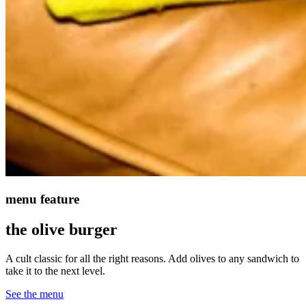
menu feature​​​​‌ ‍ ​‍​‍‌‍ ‌ ​‍‌‍‍‌‌‍‌ ‌‍‍‌‌‍ ‍​‍​‍​ ‍‍​‍​‍‌ ​ ‌‍​‌‌‍ ‍‌‍‍‌‌ ‌​‌ ‍‌​‍ ‍‌‍‍‌‌‍ ​‍​‍​‍ ​​‍​‍‌‍‍​‌ ​‍‌‍‌‌‌‍‌‍​‍​‍​ ‍‍​‍​‍‌‍‍​‌ ‌​‌ ‌​‌ ​​‌ ​ ​ ‍‍​‍ ​‍ ‌‍‍​‌‍ ‌ ‌​‌‍ ‍‌‍ ‍‌‍ ‌ ‌ ​‍ ‌‌‍​ ‌‍ ‌‌ ​ ​‍ ‍‌‍ ‍‌‍‌‌‌ ‌​‌‍ ​‌‍‍‌‌‍‌‍‌ ‍‌​‍ ‍‌‍​‌‌ ​​‌ ​​​‍ ‌‍‍‌‌‍ ‍‌ ‌​‌‍‌‌‌‍ ‍‌ ‌​​‍ ‌‍‌‌‌‍‌​‌‍‍‌‌ ‌​​‍ ‌‍ ‌‌‍ ‌‍‌​‌‍‌‌​ ‌‌ ​​‌ ​‍‌‍‌‌‌ ​ ‌‍‌‌‌‍ ‍‌ ‌​‌‍​‌‌ ‌​‌‍‍‌‌‍ ‌‍ ‍​ ‍ ‌‍‍‌‌‍‌​​ ‌‌‍‍​‌‍ ‌‍ ‌‌‍‌‌‌ ​​‌‍​‌‌‍‌ ‌‍‌‌​ ‍ ‌ ‌​‌ ‍‌‌ ​​‌‍‌‌​ ‌‌‍‍​‌‍ ‌‍ ‌‌‍‌‌‌ ​​‌‍​‌‌‍‌ ‌‍‌‌​ ‍ ‌ ​​‌‍​‌‌ ‌​‌‍‍​​ ‌‌‍ ‌‌‍ ‌‍‌​‌ ‌‌‌‍ ​‌‍‌‌‌ ​ ​‍‌‌​ ‌‌‌​​‍‌‌ ‌‍‍ ‌‍‌‌‌ ‍‌​‍‌‌​ ​ ‌​‌​​‍‌‌​ ​ ‌​‌​​‍‌‌​ ​‍​ ​‍‌‍‌​​ ‌ ​ ​‍‌‍​ ‌‍‌‍‌‍‌‍‌‍​‌​ ​ ​ ‌‌​ ‌‌​ ‌​‌‍​‍​‍‌‌​ ​‍​ ​‍​‍‌‌​ ‌‌‌​‌​​‍ ‍‌‍​ ‌‍ ‌‍ ‍‌ ‌​‌‍‌‌‌‍ ‍‌ ‌​​‍‌‌​ ‌‌‌​​‍‌‌ ‌‍‍ ‌‍‌‌‌ ‍‌​‍‌‌​ ​ ‌​‌​​‍‌‌​ ​ ‌​‌​​‍‌‌​ ​‍​ ​‍‌‍​‌​ ‍​​ ​‌​ ​​‌‍‌‌​ ‌‍​ ​​‌‍​ ​ ​‍​ ‌ ​ ‌‍‌‍​ ​‍‌‌​ ​‍​ ​‍​‍‌‌​ ‌‌‌​‌​​‍ ‍‌‍​ ‌‍‍​‌‍‍‌‌‍ ​‌‍‌​‌ ​‍‌‍‌‌‌‍ ‍​‍‌‌​ ‌‌‌​​‍‌‌ ‌‍‍ ‌‍‌‌‌ ‍‌​‍‌‌​ ​ ‌​‌​​‍‌‌​ ​ ‌​‌​​‍‌‌​ ​‍​ ​‍‌‍​ ​ ​ ​ ​ ​ ​​‌‍‌​‌‍​‍‌‍​‌​ ‌‌‌‍‌‌‌‍‌​​ ​‍‌‍​‍​‍‌‌​ ​‍​ ​‍​‍‌‌​ ‌‌‌​‌​​‍ ‍‌ ‌​‌‍‌‌‌ ‍​‌ ‌​​ ‌‍​‍‌‍​‌‌ ​ ‌‍‌‌‌‌‌‌‌ ​‍‌‍ ​​ ‌‌‍‍​‌ ‌​‌ ‌​‌ ​​‌ ​ ​‍‌‌​ ​ ‌​​‌​‍‌‌​ ​‍‌​‌‍​‍‌‌​ ​‍‌​‌‍‌‍‍​‌‍ ‌ ‌​‌‍ ‍‌‍ ‍‌‍ ‌ ‌ ​‍ ‌‌‍​ ‌‍ ‌‌ ​ ​‍ ‍‌‍ ‍‌‍‌‌‌ ‌​‌‍ ​‌‍‍‌‌‍‌‍‌ ‍‌​‍ ‍‌‍​‌‌ ​​‌ ​​​‍‌‍‌‍‍‌‌‍‌​​ ‌‌‍‍​‌‍ ‌‍ ‌‌‍‌‌‌ ​​‌‍​‌‌‍‌ ‌‍‌‌​‍‌‍‌ ‌​‌ ‍‌‌ ​​‌‍‌‌​ ‌‌‍‍​‌‍ ‌‍ ‌‌‍‌‌‌ ​​‌‍​‌‌‍‌ ‌‍‌‌​‍‌‍‌ ​​‌‍​‌‌ ‌​‌‍‍​​ ‌‌‍ ‌‌‍ ‌‍‌​‌ ‌‌‌‍ ​‌‍‌‌‌ ​ ​‍‌‌​ ‌‌‌​​‍‌‌ ‌‍‍ ‌‍‌‌‌ ‍‌​‍‌‌​ ​ ‌​‌​​‍‌‌​ ​ ‌​‌​​‍‌‌​ ​‍​ ​‍‌‍‌​​ ‌ ​ ​‍‌‍​ ‌‍‌‍‌‍‌‍‌‍​‌​ ​ ​ ‌‌​ ‌‌​ ‌​‌‍​‍​‍‌‌​ ​‍​ ​‍​‍‌‌​ ‌‌‌​‌​​‍ ‍‌‍​ ‌‍ ‌‍ ‍‌ ‌​‌‍‌‌‌‍ ‍‌ ‌​​‍‌‌​ ‌‌‌​​‍‌‌ ‌‍‍ ‌‍‌‌‌ ‍‌​‍‌‌​ ​ ‌​‌​​‍‌‌​ ​ ‌​‌​​‍‌‌​ ​‍​ ​‍‌‍​‌​ ‍​​ ​‌​ ​​‌‍‌‌​ ‌‍​ ​​‌‍​ ​ ​‍​ ‌ ​ ‌‍‌‍​ ​‍‌‌​ ​‍​ ​‍​‍‌‌​ ‌‌‌​‌​​‍ ‍‌‍​ ‌‍‍​‌‍‍‌‌‍ ​‌‍‌​‌ ​‍‌‍‌‌‌‍ ‍​‍‌‌​ ‌‌‌​​‍‌‌ ‌‍‍ ‌‍‌‌‌ ‍‌​‍‌‌​ ​ ‌​‌​​‍‌‌​ ​ ‌​‌​​‍‌‌​ ​‍​ ​‍‌‍​ ​ ​ ​ ​ ​ ​​‌‍‌​‌‍​‍‌‍​‌​ ‌‌‌‍‌‌‌‍‌​​ ​‍‌‍​‍​‍‌‌​ ​‍​ ​‍​‍‌‌​ ‌‌‌​‌​​‍ ‍‌ ‌​‌‍‌‌‌ ‍​‌ ‌​​‍‌‍‌ ​​‌‍‌‌‌ ​‍‌ ​ ‌ ​​‌‍‌‌‌‍​ ‌ ‌​‌‍‍‌‌ ‌‍‌‍‌‌​ ‌‌ ​​‌ ‌‌‌‍​‍‌‍ ​‌‍‍‌‌ ​ ‌‍‍​‌‍‌‌‌‍‌​​‍​‍‌ ‌
the olive burger​​​​‌ ‍ ​‍​‍‌‍ ‌ ​‍‌‍‍‌‌‍‌ ‌‍‍‌‌‍ ‍​‍​‍​ ‍‍​‍​‍‌ ​ ‌‍​‌‌‍ ‍‌‍‍‌‌ ‌​‌ ‍‌​‍ ‍‌‍‍‌‌‍ ​‍​‍​‍ ​​‍​‍‌‍‍​‌ ​‍‌‍‌‌‌‍‌‍​‍​‍​ ‍‍​‍​‍‌‍‍​‌ ‌​‌ ‌​‌ ​​‌ ​ ​ ‍‍​‍ ​‍ ‌‍‍​‌‍ ‌ ‌​‌‍ ‍‌‍ ‍‌‍ ‌ ‌ ​‍ ‌‌‍​ ‌‍ ‌‌ ​ ​‍ ‍‌‍ ‍‌‍‌‌‌ ‌​‌‍ ​‌‍‍‌‌‍‌‍‌ ‍‌​‍ ‍‌‍​‌‌ ​​‌ ​​​‍ ‌‍‍‌‌‍ ‍‌ ‌​‌‍‌‌‌‍ ‍‌ ‌​​‍ ‌‍‌‌‌‍‌​‌‍‍‌‌ ‌​​‍ ‌‍ ‌‌‍ ‌‍‌​‌‍‌‌​ ‌‌ ​​‌ ​‍‌‍‌‌‌ ​ ‌‍‌‌‌‍ ‍‌ ‌​‌‍​‌‌ ‌​‌‍‍‌‌‍ ‌‍ ‍​ ‍ ‌‍‍‌‌‍‌​​ ‌‌‍‍​‌‍ ‌‍ ‌‌‍‌‌‌ ​​‌‍​‌‌‍‌ ‌‍‌‌​ ‍ ‌ ‌​‌ ‍‌‌ ​​‌‍‌‌​ ‌‌‍‍​‌‍ ‌‍ ‌‌‍‌‌‌ ​​‌‍​‌‌‍‌ ‌‍‌‌​ ‍ ‌ ​​‌‍​‌‌ ‌​‌‍‍​​ ‌‌‍ ‌‌‍ ‌‍‌​‌ ‌‌‌‍ ​‌‍‌‌‌ ​ ​‍‌‌​ ‌‌‌​​‍‌‌ ‌‍‍ ‌‍‌‌‌ ‍‌​‍‌‌​ ​ ‌​‌​​‍‌‌​ ​ ‌​‌​​‍‌‌​ ​‍​ ​‍‌‍‌​​ ‌ ​ ​‍‌‍​ ‌‍‌‍‌‍‌‍‌‍​‌​ ​ ​ ‌‌​ ‌‌​ ‌​‌‍​‍​‍‌‌​ ​‍​ ​‍​‍‌‌​ ‌‌‌​‌​​‍ ‍‌‍​ ‌‍ ‌‍ ‍‌ ‌​‌‍‌‌‌‍ ‍‌ ‌​​‍‌‌​ ‌‌‌​​‍‌‌ ‌‍‍ ‌‍‌‌‌ ‍‌​‍‌‌​ ​ ‌​‌​​‍‌‌​ ​ ‌​‌​​‍‌‌​ ​‍​ ​‍​ ‍‌​ ‌‌​ ‌​‌‍​ ​ ‍‌‌‍​ ​ ​​​ ‌‌‌‍​‍‌‍‌​​ ‌​‌‍​‌​‍‌‌​ ​‍​ ​‍​‍‌‌​ ‌‌‌​‌​​‍ ‍‌‍​ ‌‍‍​‌‍‍‌‌‍ ​‌‍‌​‌ ​‍‌‍‌‌‌‍ ‍​‍‌‌​ ‌‌‌​​‍‌‌ ‌‍‍ ‌‍‌‌‌ ‍‌​‍‌‌​ ​ ‌​‌​​‍‌‌​ ​ ‌​‌​​‍‌‌​ ​‍​ ​‍‌‍‌‌‌‍​ ​ ‌‍‌‍​‌‌‍​ ​ ​​‌‍​‌​ ​ ‌‍‌​‌‍​ ​ ​‌​ ‌ ​‍‌‌​ ​‍​ ​‍​‍‌‌​ ‌‌‌​‌​​‍ ‍‌ ‌​‌‍‌‌‌ ‍​‌ ‌​​ ‌‍​‍‌‍​‌‌ ​ ‌‍‌‌‌‌‌‌‌ ​‍‌‍ ​​ ‌‌‍‍​‌ ‌​‌ ‌​‌ ​​‌ ​ ​‍‌‌​ ​ ‌​​‌​‍‌‌​ ​‍‌​‌‍​‍‌‌​ ​‍‌​‌‍‌‍‍​‌‍ ‌ ‌​‌‍ ‍‌‍ ‍‌‍ ‌ ‌ ​‍ ‌‌‍​ ‌‍ ‌‌ ​ ​‍ ‍‌‍ ‍‌‍‌‌‌ ‌​‌‍ ​‌‍‍‌‌‍‌‍‌ ‍‌​‍ ‍‌‍​‌‌ ​​‌ ​​​‍‌‍‌‍‍‌‌‍‌​​ ‌‌‍‍​‌‍ ‌‍ ‌‌‍‌‌‌ ​​‌‍​‌‌‍‌ ‌‍‌‌​‍‌‍‌ ‌​‌ ‍‌‌ ​​‌‍‌‌​ ‌‌‍‍​‌‍ ‌‍ ‌‌‍‌‌‌ ​​‌‍​‌‌‍‌ ‌‍‌‌​‍‌‍‌ ​​‌‍​‌‌ ‌​‌‍‍​​ ‌‌‍ ‌‌‍ ‌‍‌​‌ ‌‌‌‍ ​‌‍‌‌‌ ​ ​‍‌‌​ ‌‌‌​​‍‌‌ ‌‍‍ ‌‍‌‌‌ ‍‌​‍‌‌​ ​ ‌​‌​​‍‌‌​ ​ ‌​‌​​‍‌‌​ ​‍​ ​‍‌‍‌​​ ‌ ​ ​‍‌‍​ ‌‍‌‍‌‍‌‍‌‍​‌​ ​ ​ ‌‌​ ‌‌​ ‌​‌‍​‍​‍‌‌​ ​‍​ ​‍​‍‌‌​ ‌‌‌​‌​​‍ ‍‌‍​ ‌‍ ‌‍ ‍‌ ‌​‌‍‌‌‌‍ ‍‌ ‌​​‍‌‌​ ‌‌‌​​‍‌‌ ‌‍‍ ‌‍‌‌‌ ‍‌​‍‌‌​ ​ ‌​‌​​‍‌‌​ ​ ‌​‌​​‍‌‌​ ​‍​ ​‍​ ‍‌​ ‌‌​ ‌​‌‍​ ​ ‍‌‌‍​ ​ ​​​ ‌‌‌‍​‍‌‍‌​​ ‌​‌‍​‌​‍‌‌​ ​‍​ ​‍​‍‌‌​ ‌‌‌​‌​​‍ ‍‌‍​ ‌‍‍​‌‍‍‌‌‍ ​‌‍‌​‌ ​‍‌‍‌‌‌‍ ‍​‍‌‌​ ‌‌‌​​‍‌‌ ‌‍‍ ‌‍‌‌‌ ‍‌​‍‌‌​ ​ ‌​‌​​‍‌‌​ ​ ‌​‌​​‍‌‌​ ​‍​ ​‍‌‍‌‌‌‍​ ​ ‌‍‌‍​‌‌‍​ ​ ​​‌‍​‌​ ​ ‌‍‌​‌‍​ ​ ​‌​ ‌ ​‍‌‌​ ​‍​ ​‍​‍‌‌​ ‌‌‌​‌​​‍ ‍‌ ‌​‌‍‌‌‌ ‍​‌ ‌​​‍‌‍‌ ​​‌‍‌‌‌ ​‍‌ ​ ‌ ​​‌‍‌‌‌‍​ ‌ ‌​‌‍‍‌‌ ‌‍‌‍‌‌​ ‌‌ ​​‌ ‌‌‌‍​‍‌‍ ​‌‍‍‌‌ ​ ‌‍‍​‌‍‌‌‌‍‌​​‍​‍‌ ‌
A cult classic for all the right reasons. Add olives to any sandwich to
take it to the next level.​​​​‌ ‍ ​‍​‍‌‍ ‌ ​‍‌‍‍‌‌‍‌ ‌‍‍‌‌‍ ‍​‍​‍​ ‍‍​‍​‍‌ ​ ‌‍​‌‌‍ ‍‌‍‍‌‌ ‌​‌ ‍‌​‍ ‍‌‍‍‌‌‍ ​‍​‍​‍ ​​‍​‍‌‍‍​‌ ​‍‌‍‌‌‌‍‌‍​‍​‍​ ‍‍​‍​‍‌‍‍​‌ ‌​‌ ‌​‌ ​​‌ ​ ​ ‍‍​‍ ​‍ ‌‍‍​‌‍ ‌ ‌​‌‍ ‍‌‍ ‍‌‍ ‌ ‌ ​‍ ‌‌‍​ ‌‍ ‌‌ ​ ​‍ ‍‌‍ ‍‌‍‌‌‌ ‌​‌‍ ​‌‍‍‌‌‍‌‍‌ ‍‌​‍ ‍‌‍​‌‌ ​​‌ ​​​‍ ‌‍‍‌‌‍ ‍‌ ‌​‌‍‌‌‌‍ ‍‌ ‌​​‍ ‌‍‌‌‌‍‌​‌‍‍‌‌ ‌​​‍ ‌‍ ‌‌‍ ‌‍‌​‌‍‌‌​ ‌‌ ​​‌ ​‍‌‍‌‌‌ ​ ‌‍‌‌‌‍ ‍‌ ‌​‌‍​‌‌ ‌​‌‍‍‌‌‍ ‌‍ ‍​ ‍ ‌‍‍‌‌‍‌​​ ‌‌‍‍​‌‍ ‌‍ ‌‌‍‌‌‌ ​​‌‍​‌‌‍‌ ‌‍‌‌​ ‍ ‌ ‌​‌ ‍‌‌ ​​‌‍‌‌​ ‌‌‍‍​‌‍ ‌‍ ‌‌‍‌‌‌ ​​‌‍​‌‌‍‌ ‌‍‌‌​ ‍ ‌ ​​‌‍​‌‌ ‌​‌‍‍​​ ‌‌‍ ‌‌‍ ‌‍‌​‌ ‌‌‌‍ ​‌‍‌‌‌ ​ ​‍‌‌​ ‌‌‌​​‍‌‌ ‌‍‍ ‌‍‌‌‌ ‍‌​‍‌‌​ ​ ‌​‌​​‍‌‌​ ​ ‌​‌​​‍‌‌​ ​‍​ ​‍‌‍‌​​ ‌ ​ ​‍‌‍​ ‌‍‌‍‌‍‌‍‌‍​‌​ ​ ​ ‌‌​ ‌‌​ ‌​‌‍​‍​‍‌‌​ ​‍​ ​‍​‍‌‌​ ‌‌‌​‌​​‍ ‍‌‍​ ‌‍ ‌‍ ‍‌ ‌​‌‍‌‌‌‍ ‍‌ ‌​​‍‌‌​ ‌‌‌​​‍‌‌ ‌‍‍ ‌‍‌‌‌ ‍‌​‍‌‌​ ​ ‌​‌​​‍‌‌​ ​ ‌​‌​​‍‌‌​ ​‍​ ​‍‌‍‌‍​ ​‍‌‍‌‌​ ‌​​ ​‌​ ‌​​ ‍​‌‍​‌‌‍​‍​ ‌​​ ​‍‌‍‌‍​‍‌‌​ ​‍​ ​‍​‍‌‌​ ‌‌‌​‌​​‍ ‍‌‍​ ‌‍‍​‌‍‍‌‌‍ ​‌‍‌​‌ ​‍‌‍‌‌‌‍ ‍​‍‌‌​ ‌‌‌​​‍‌‌ ‌‍‍ ‌‍‌‌‌ ‍‌​‍‌‌​ ​ ‌​‌​​‍‌‌​ ​ ‌​‌​​‍‌‌​ ​‍​ ​‍‌‍​‍​ ​‍‌‍‌​‌‍​‍​ ‍‌‌‍‌​‌‍​‌‌‍​‌​ ​‌​ ‌ ​ ​ ‌‍​ ​‍‌‌​ ​‍​ ​‍​‍‌‌​ ‌‌‌​‌​​‍ ‍‌ ‌​‌‍‌‌‌ ‍​‌ ‌​​ ‌‍​‍‌‍​‌‌ ​ ‌‍‌‌‌‌‌‌‌ ​‍‌‍ ​​ ‌‌‍‍​‌ ‌​‌ ‌​‌ ​​‌ ​ ​‍‌‌​ ​ ‌​​‌​‍‌‌​ ​‍‌​‌‍​‍‌‌​ ​‍‌​‌‍‌‍‍​‌‍ ‌ ‌​‌‍ ‍‌‍ ‍‌‍ ‌ ‌ ​‍ ‌‌‍​ ‌‍ ‌‌ ​ ​‍ ‍‌‍ ‍‌‍‌‌‌ ‌​‌‍ ​‌‍‍‌‌‍‌‍‌ ‍‌​‍ ‍‌‍​‌‌ ​​‌ ​​​‍‌‍‌‍‍‌‌‍‌​​ ‌‌‍‍​‌‍ ‌‍ ‌‌‍‌‌‌ ​​‌‍​‌‌‍‌ ‌‍‌‌​‍‌‍‌ ‌​‌ ‍‌‌ ​​‌‍‌‌​ ‌‌‍‍​‌‍ ‌‍ ‌‌‍‌‌‌ ​​‌‍​‌‌‍‌ ‌‍‌‌​‍‌‍‌ ​​‌‍​‌‌ ‌​‌‍‍​​ ‌‌‍ ‌‌‍ ‌‍‌​‌ ‌‌‌‍ ​‌‍‌‌‌ ​ ​‍‌‌​ ‌‌‌​​‍‌‌ ‌‍‍ ‌‍‌‌‌ ‍‌​‍‌‌​ ​ ‌​‌​​‍‌‌​ ​ ‌​‌​​‍‌‌​ ​‍​ ​‍‌‍‌​​ ‌ ​ ​‍‌‍​ ‌‍‌‍‌‍‌‍‌‍​‌​ ​ ​ ‌‌​ ‌‌​ ‌​‌‍​‍​‍‌‌​ ​‍​ ​‍​‍‌‌​ ‌‌‌​‌​​‍ ‍‌‍​ ‌‍ ‌‍ ‍‌ ‌​‌‍‌‌‌‍ ‍‌ ‌​​‍‌‌​ ‌‌‌​​‍‌‌ ‌‍‍ ‌‍‌‌‌ ‍‌​‍‌‌​ ​ ‌​‌​​‍‌‌​ ​ ‌​‌​​‍‌‌​ ​‍​ ​‍‌‍‌‍​ ​‍‌‍‌‌​ ‌​​ ​‌​ ‌​​ ‍​‌‍​‌‌‍​‍​ ‌​​ ​‍‌‍‌‍​‍‌‌​ ​‍​ ​‍​‍‌‌​ ‌‌‌​‌​​‍ ‍‌‍​ ‌‍‍​‌‍‍‌‌‍ ​‌‍‌​‌ ​‍‌‍‌‌‌‍ ‍​‍‌‌​ ‌‌‌​​‍‌‌ ‌‍‍ ‌‍‌‌‌ ‍‌​‍‌‌​ ​ ‌​‌​​‍‌‌​ ​ ‌​‌​​‍‌‌​ ​‍​ ​‍‌‍​‍​ ​‍‌‍‌​‌‍​‍​ ‍‌‌‍‌​‌‍​‌‌‍​‌​ ​‌​ ‌ ​ ​ ‌‍​ ​‍‌‌​ ​‍​ ​‍​‍‌‌​ ‌‌‌​‌​​‍ ‍‌ ‌​‌‍‌‌‌ ‍​‌ ‌​​‍‌‍‌ ​​‌‍‌‌‌ ​‍‌ ​ ‌ ​​‌‍‌‌‌‍​ ‌ ‌​‌‍‍‌‌ ‌‍‌‍‌‌​ ‌‌ ​​‌ ‌‌‌‍​‍‌‍ ​‌‍‍‌‌ ​ ‌‍‍​‌‍‌‌‌‍‌​​‍​‍‌ ‌
See the menu​​​​‌ ‍ ​‍​‍‌‍ ‌ ​‍‌‍‍‌‌‍‌ ‌‍‍‌‌‍ ‍​‍​‍​ ‍‍​‍​‍‌ ​ ‌‍​‌‌‍ ‍‌‍‍‌‌ ‌​‌ ‍‌​‍ ‍‌‍‍‌‌‍ ​‍​‍​‍ ​​‍​‍‌‍‍​‌ ​‍‌‍‌‌‌‍‌‍​‍​‍​ ‍‍​‍​‍‌‍‍​‌ ‌​‌ ‌​‌ ​​‌ ​ ​ ‍‍​‍ ​‍ ‌‍‍​‌‍ ‌ ‌​‌‍ ‍‌‍ ‍‌‍ ‌ ‌ ​‍ ‌‌‍​ ‌‍ ‌‌ ​ ​‍ ‍‌‍ ‍‌‍‌‌‌ ‌​‌‍ ​‌‍‍‌‌‍‌‍‌ ‍‌​‍ ‍‌‍​‌‌ ​​‌ ​​​‍ ‌‍‍‌‌‍ ‍‌ ‌​‌‍‌‌‌‍ ‍‌ ‌​​‍ ‌‍‌‌‌‍‌​‌‍‍‌‌ ‌​​‍ ‌‍ ‌‌‍ ‌‍‌​‌‍‌‌​ ‌‌ ​​‌ ​‍‌‍‌‌‌ ​ ‌‍‌‌‌‍ ‍‌ ‌​‌‍​‌‌ ‌​‌‍‍‌‌‍ ‌‍ ‍​ ‍ ‌‍‍‌‌‍‌​​ ‌‌‍‍​‌‍ ‌‍ ‌‌‍‌‌‌ ​​‌‍​‌‌‍‌ ‌‍‌‌​ ‍ ‌ ‌​‌ ‍‌‌ ​​‌‍‌‌​ ‌‌‍‍​‌‍ ‌‍ ‌‌‍‌‌‌ ​​‌‍​‌‌‍‌ ‌‍‌‌​ ‍ ‌ ​​‌‍​‌‌ ‌​‌‍‍​​ ‌‌‍ ‌‌‍ ‌‍‌​‌ ‌‌‌‍ ​‌‍‌‌‌ ​ ​‍‌‌​ ‌‌‌​​‍‌‌ ‌‍‍ ‌‍‌‌‌ ‍‌​‍‌‌​ ​ ‌​‌​​‍‌‌​ ​ ‌​‌​​‍‌‌​ ​‍​ ​‍‌‍‌​​ ‌ ​ ​‍‌‍​ ‌‍‌‍‌‍‌‍‌‍​‌​ ​ ​ ‌‌​ ‌‌​ ‌​‌‍​‍​‍‌‌​ ​‍​ ​‍​‍‌‌​ ‌‌‌​‌​​‍ ‍‌‍ ​‌‍‍‌‌‍ ‍‌‍‍ ‌ ​ ​‍‌‌​ ‌‌‌​​‍‌‌ ‌‍‍ ‌‍‌‌‌ ‍‌​‍‌‌​ ​ ‌​‌​​‍‌‌​ ​ ‌​‌​​‍‌‌​ ​‍​ ​‍​ ​​​ ​​​ ​‍‌‍​‌​ ​​​ ‌ ​ ‌‍​ ‌ ​ ​​‌‍​ ‌‍​ ‌‍‌​​‍‌‌​ ​‍​ ​‍​‍‌‌​ ‌‌‌​‌​​‍ ‍‌‍ ​‌‍​‌‌‍​‍‌‍‌‌‌‍ ​​ ‌‍​‍‌‍​‌‌ ​ ‌‍‌‌‌‌‌‌‌ ​‍‌‍ ​​ ‌‌‍‍​‌ ‌​‌ ‌​‌ ​​‌ ​ ​‍‌‌​ ​ ‌​​‌​‍‌‌​ ​‍‌​‌‍​‍‌‌​ ​‍‌​‌‍‌‍‍​‌‍ ‌ ‌​‌‍ ‍‌‍ ‍‌‍ ‌ ‌ ​‍ ‌‌‍​ ‌‍ ‌‌ ​ ​‍ ‍‌‍ ‍‌‍‌‌‌ ‌​‌‍ ​‌‍‍‌‌‍‌‍‌ ‍‌​‍ ‍‌‍​‌‌ ​​‌ ​​​‍‌‍‌‍‍‌‌‍‌​​ ‌‌‍‍​‌‍ ‌‍ ‌‌‍‌‌‌ ​​‌‍​‌‌‍‌ ‌‍‌‌​‍‌‍‌ ‌​‌ ‍‌‌ ​​‌‍‌‌​ ‌‌‍‍​‌‍ ‌‍ ‌‌‍‌‌‌ ​​‌‍​‌‌‍‌ ‌‍‌‌​‍‌‍‌ ​​‌‍​‌‌ ‌​‌‍‍​​ ‌‌‍ ‌‌‍ ‌‍‌​‌ ‌‌‌‍ ​‌‍‌‌‌ ​ ​‍‌‌​ ‌‌‌​​‍‌‌ ‌‍‍ ‌‍‌‌‌ ‍‌​‍‌‌​ ​ ‌​‌​​‍‌‌​ ​ ‌​‌​​‍‌‌​ ​‍​ ​‍‌‍‌​​ ‌ ​ ​‍‌‍​ ‌‍‌‍‌‍‌‍‌‍​‌​ ​ ​ ‌‌​ ‌‌​ ‌​‌‍​‍​‍‌‌​ ​‍​ ​‍​‍‌‌​ ‌‌‌​‌​​‍ ‍‌‍ ​‌‍‍‌‌‍ ‍‌‍‍ ‌ ​ ​‍‌‌​ ‌‌‌​​‍‌‌ ‌‍‍ ‌‍‌‌‌ ‍‌​‍‌‌​ ​ ‌​‌​​‍‌‌​ ​ ‌​‌​​‍‌‌​ ​‍​ ​‍​ ​​​ ​​​ ​‍‌‍​‌​ ​​​ ‌ ​ ‌‍​ ‌ ​ ​​‌‍​ ‌‍​ ‌‍‌​​‍‌‌​ ​‍​ ​‍​‍‌‌​ ‌‌‌​‌​​‍ ‍‌‍ ​‌‍​‌‌‍​‍‌‍‌‌‌‍ ​​‍‌‍‌ ​​‌‍‌‌‌ ​‍‌ ​ ‌ ​​‌‍‌‌‌‍​ ‌ ‌​‌‍‍‌‌ ‌‍‌‍‌‌​ ‌‌ ​​‌ ‌‌‌‍​‍‌‍ ​‌‍‍‌‌ ​ ‌‍‍​‌‍‌‌‌‍‌​​‍​‍‌ ‌